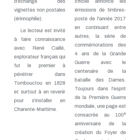
d'échange des
officiel annonce les
n° 116 - Juillet 2003
vignettes non postales
émissions de timbres-
n° 115 - Avril 2003
n° 114 - Janvier 2003
(érinnophilie).
poste de l'année 2017
n° 113 - Octobre 2002
en continuant entre
n° 112 - Juillet 2002
Le lecteur est invité
n° 111 - Avril 2002
autres, la série de
à faire connaissance
n° 110 - Janvier 2002
commémorations des
n° 109 - Octobre 2001
avec René Caillé,
4 ans de la Grande
n° 108 -Juillet 2001
explorateur français qui
n° 107 - Avril 2001
Guerre avec le
fut le premier à
n° 106 - Janvier 2001
centenaire de la
n° 105 - Octobre 2000
pénétrer dans
n° 104 - Juillet 2000
bataille des Dames.
Tombouctou en 1828
n° 103 - Avril 2000
Toujours dans l'esprit
n° 102 - Janvier 2000
et surtout à en revenir
de la Première Guerre
n° 100/01 - Octobre 1999
pour s'installer en
n° 99 - Avril 1999
mondiale, une page est
Charente-Maritime.
n° 74 - Janvier 1999
e
consacrée au 100
n° 73 - Octobre 1998
n° 72 - Juillet 1998
anniversaire de la
n° 71 - Avril 1998
création du Foyer de
n° 70 - Janvier 1998