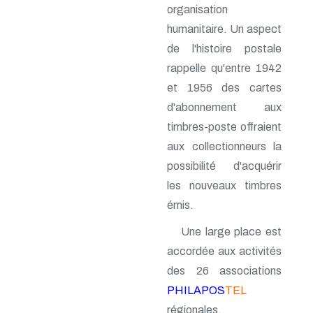
organisation
n° 46 - Janvier 1992
n° 45 - Octobre 1991
humanitaire. Un aspect
n° 44 - Juillet 1991
de l'histoire postale
n° 43 - Février 1991
n° 42 - 1990
rappelle qu'entre 1942
n° 41 - 1990
et 1956 des cartes
n° 40 - 1990
d'abonnement aux
n° 39 - 1989
n° 38 - 1989
timbres-poste offraient
n° 37 - 1989
aux collectionneurs la
n° 36 - 1e trim 1989
n° 35 - 3e trim 1988
possibilité d'acquérir
n° 34 - 2e trim 1988
les nouveaux timbres
n° 33 - 1er trim 1988
émis.
n° 32 - 4e trim. 1987
n° 31 - 3e trim. 1987
Une large place est
n° 30 - 2e trim. 1987
n° 29 - 1er trim. 1987
accordée aux activités
n° 28 - 4e trim. 1986
des 26 associations
n° 27 - 3e trim. 1986
PHILAPOS
TEL
n° 26 - 2e trim. 1986
n° 25 - 1er trim. 1986
régionales.