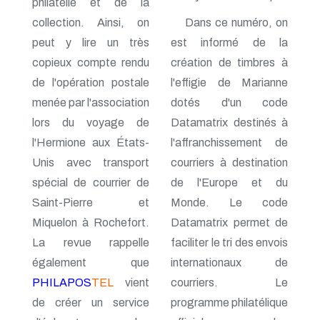
philatélie et de la
n° 138 - Janvier 2009
collection. Ainsi, on
Dans ce numéro, on
n° 137 - Octobre 2008
peut y lire un très
est informé de la
n° 136 - Juillet 2008
n° 135 - Avril 2008
copieux compte rendu
création de timbres à
n° 134 - Janvier 2008
de l'opération postale
l'effigie de Marianne
n° 133 - Octobre 2007
n° 132 - Juillet 2007
menée par l'association
dotés d'un code
n° 131 - Avril 2007
lors du voyage de
Datamatrix destinés à
n° 130 - Janvier 2007
l'Hermione aux États-
l'affranchissement de
n° 129 - Octobre 2006
n° 128 - Juillet 2006
Unis avec transport
courriers à destination
n° 127 - Avril 2006
spécial de courrier de
de l'Europe et du
n° 126 - Janvier 2006
n° 125 - Octobre 2005
Saint-Pierre et
Monde. Le code
n° 124 - Juillet 2005
Miquelon à Rochefort.
Datamatrix permet de
n° 123 - Avril 2005
La revue rappelle
faciliter le tri des envois
n° 122 - Janvier 2005
n° 121 - Octobre 2004
également que
internationaux de
n° 120 - Juillet 2004
PHILAPOS
TEL
vient
courriers. Le
n° 119 - Avril 2004
n° 118 - Janvier 2004
de créer un service
programme philatélique
n° 117 - Octobre 2003