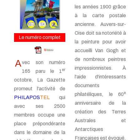
n° 161 - Octobre 2014
les années 1900 grâce
n° 160 - Juillet 2014
n° 159 - Avril 2014
à la carte postale
n° 158 - Janvier 2014
ancienne. Auvers-sur-
n° 157 - Octobre 2013
Oise doit sa notoriété à
n° 156 -Juillet 2013
Le numéro complet
n° 155 - Avril 2013
la peinture pour avoir
n° 154 - Janvier 2013
accueilli Van Gogh et
n° 153 - Octobre 2012
n° 152 - Juillet 2012
de nombreux peintres
A
vec son numéro
n° 151 - Avril 2012
impressionnistes. À
er
165 paru le 1
n° 150 - Janvier 2012
l'aide d'intéressants
n° 149 - Octobre 2011
octobre, La Gazette
n° 148 - Juillet 2011
documents
promeut l'activité de
n° 147 - Avril 2011
e
philatéliques, le 60
n° 146 - Janvier 2011
PHILAPOS
TEL
qui
n° 145 - Octobre 2010
anniversaire de la
avec ses 2500
n° 144 - Juillet 2010
création des Terres
membres occupe une
n° 143 - Avril 2010
Australes et
n° 142 - Janvier 2010
place prépondérante
n° 141 - Octobre 2009
Antarctiques
dans le domaine de la
n° 140 - Juillet 2009
Françaises est évoqué.
n° 139 - Avril 2009