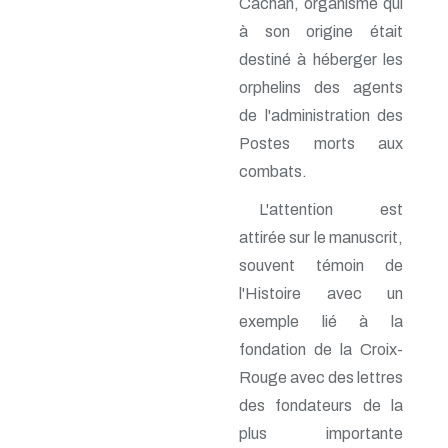
Cachan, organisme qui
n° 69 - Octobre 1997
n° 68 - Juillet 1997
à son origine était
n° 67 - Avril 1997
destiné à héberger les
n° 66 - Janvier 1997
n° 65 - Octobre 1996
orphelins des agents
n° 64 - Juillet 1996
de l'administration des
n° 63 - Avril 1996
Postes morts aux
n° 62 - Janvier 1996
n° 61 - Octobre 1995
combats.
n° 60 - Juillet 1995
n° 59 - Avril 1995
L'attention est
n° 58 - Janvier 1995
attirée sur le manuscrit,
n° 57 - Octobre 1994
n° 56 - Juillet 1994
souvent témoin de
n° 55 - Avril 1994
l'Histoire avec un
n° 54 - Janvier 1994
exemple lié à la
n° 53 - Octobre 1993
n° 52 - Juillet 1993
fondation de la Croix-
n° 51 - Avril 1993
Rouge avec des lettres
n° 50 - Janvier 1993
n° 49 - Octobre 1992
des fondateurs de la
n° 48 - Juillet 1992
plus importante
n° 47 - Avril 1992