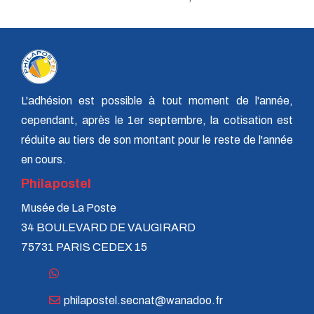
n° 120 - Juillet 2004
n° 119 - Avril 2004
n° 118 - Janvier 2004
n° 117 - Octobre 2003
n° 116 - Juillet 2003
n° 115 - Avril 2003
n° 114 - Janvier 2003
L'adhésion est possible à tout moment de l'année,
n° 113 - Octobre 2002
n° 112 - Juillet 2002
cependant, après le 1er septembre, la cotisation est
n° 111 - Avril 2002
réduite au tiers de son montant pour le reste de l'année
n° 110 - Janvier 2002
n° 109 - Octobre 2001
en cours.
n° 108 -Juillet 2001
Philapostel
n° 107 - Avril 2001
n° 106 - Janvier 2001
Musée de La Poste
n° 105 - Octobre 2000
34 BOULEVARD DE VAUGIRARD
n° 104 - Juillet 2000
n° 103 - Avril 2000
75731 PARIS CEDEX 15
n° 102 - Janvier 2000
n° 100/01 - Octobre 1999
n° 99 - Avril 1999
n° 74 - Janvier 1999
philapostel.secnat@wanadoo.fr
n° 73 - Octobre 1998