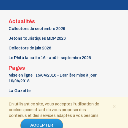
n° 72 - Juillet 1998
n° 71 - Avril 1998
n° 70 - Janvier 1998
Actualités
n° 69 - Octobre 1997
n° 68 - Juillet 1997
Collectors de septembre 2026
n° 67 - Avril 1997
Jetons touristiques MDP 2026
n° 66 - Janvier 1997
n° 65 - Octobre 1996
Collectors de juin 2026
n° 64 - Juillet 1996
n° 63 - Avril 1996
Le Phil à la patte 16 - août- septembre 2026
n° 62 - Janvier 1996
Pages
n° 61 - Octobre 1995
n° 60 - Juillet 1995
Mise en ligne : 15/04/2016 - Dernière mise à jour :
n° 59 - Avril 1995
19/04/2018
n° 58 - Janvier 1995
n° 57 - Octobre 1994
La Gazette
n° 56 - Juillet 1994
9 mars Fête du timbre
n° 55 - Avril 1994
En utilisant ce site, vous acceptez l'utilisation de
×
n° 54 - Janvier 1994
cookies permettant de vous proposer des
Contact
n° 53 - Octobre 1993
contenus et des services adaptés à vos besoins.
n° 52 - Juillet 1993
n° 51 - Avril 1993
Copyright © 2021-2025 tous droits réservés
ACCEPTER