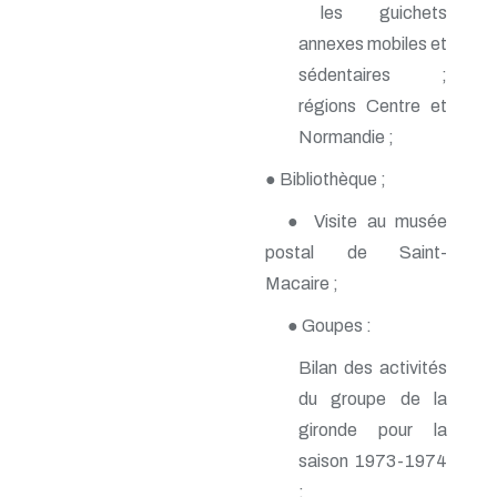
les guichets
n° 142 - Janvier 2010
n° 141 - Octobre 2009
annexes mobiles et
n° 140 - Juillet 2009
sédentaires ;
n° 139 - Avril 2009
n° 138 - Janvier 2009
régions Centre et
n° 137 - Octobre 2008
Normandie ;
n° 136 - Juillet 2008
n° 135 - Avril 2008
● Bibliothèque ;
n° 134 - Janvier 2008
n° 133 - Octobre 2007
● Visite au musée
n° 132 - Juillet 2007
postal de Saint-
n° 131 - Avril 2007
n° 130 - Janvier 2007
Macaire ;
n° 129 - Octobre 2006
n° 128 - Juillet 2006
● Goupes :
n° 127 - Avril 2006
Bilan des activités
n° 126 - Janvier 2006
n° 125 - Octobre 2005
du groupe de la
n° 124 - Juillet 2005
gironde pour la
n° 123 - Avril 2005
n° 122 - Janvier 2005
saison 1973-1974
n° 121 - Octobre 2004
;