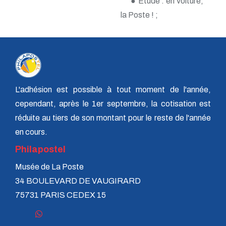
● Étude : en voiture,
n° 70 - Janvier 1998
la Poste ! ;
n° 69 - Octobre 1997
n° 68 - Juillet 1997
n° 67 - Avril 1997
n° 66 - Janvier 1997
n° 65 - Octobre 1996
n° 64 - Juillet 1996
n° 63 - Avril 1996
L'adhésion est possible à tout moment de l'année,
n° 62 - Janvier 1996
n° 61 - Octobre 1995
cependant, après le 1er septembre, la cotisation est
n° 60 - Juillet 1995
réduite au tiers de son montant pour le reste de l'année
n° 59 - Avril 1995
n° 58 - Janvier 1995
en cours.
n° 57 - Octobre 1994
Philapostel
n° 56 - Juillet 1994
n° 55 - Avril 1994
Musée de La Poste
n° 54 - Janvier 1994
34 BOULEVARD DE VAUGIRARD
n° 53 - Octobre 1993
n° 52 - Juillet 1993
75731 PARIS CEDEX 15
n° 51 - Avril 1993
n° 50 - Janvier 1993
n° 49 - Octobre 1992