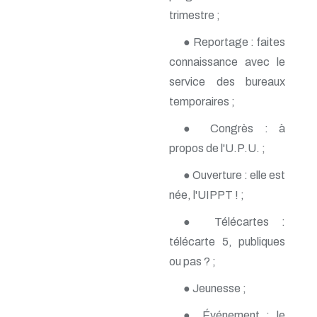
n° 140 - Juillet 2009
trimestre ;
n° 139 - Avril 2009
n° 138 - Janvier 2009
● Reportage : faites
n° 137 - Octobre 2008
connaissance avec le
n° 136 - Juillet 2008
service des bureaux
n° 135 - Avril 2008
n° 134 - Janvier 2008
temporaires ;
n° 133 - Octobre 2007
n° 132 - Juillet 2007
● Congrès : à
n° 131 - Avril 2007
propos de l'U.P.U. ;
n° 130 - Janvier 2007
n° 129 - Octobre 2006
● Ouverture : elle est
n° 128 - Juillet 2006
née, l'UIPPT ! ;
n° 127 - Avril 2006
n° 126 - Janvier 2006
● Télécartes :
n° 125 - Octobre 2005
n° 124 - Juillet 2005
télécarte 5, publiques
n° 123 - Avril 2005
ou pas ? ;
n° 122 - Janvier 2005
n° 121 - Octobre 2004
● Jeunesse ;
n° 120 - Juillet 2004
n° 119 - Avril 2004
● Événement : le