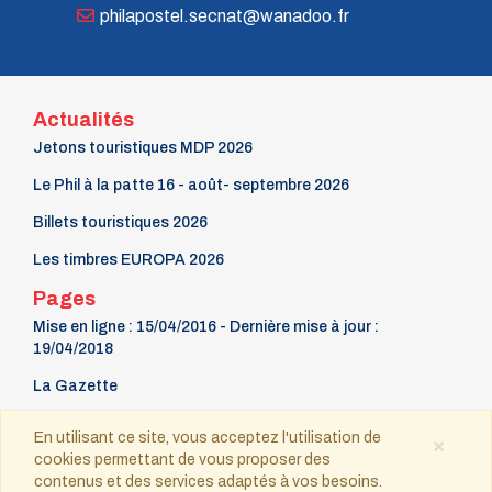
n° 48 - Juillet 1992
philapostel.secnat@wanadoo.fr
n° 47 - Avril 1992
n° 46 - Janvier 1992
n° 45 - Octobre 1991
n° 44 - Juillet 1991
Actualités
n° 43 - Février 1991
n° 42 - 1990
Jetons touristiques MDP 2026
n° 41 - 1990
Le Phil à la patte 16 - août- septembre 2026
n° 40 - 1990
n° 39 - 1989
Billets touristiques 2026
n° 38 - 1989
n° 37 - 1989
Les timbres EUROPA 2026
n° 36 - 1e trim 1989
Pages
n° 35 - 3e trim 1988
n° 34 - 2e trim 1988
Mise en ligne : 15/04/2016 - Dernière mise à jour :
n° 33 - 1er trim 1988
19/04/2018
n° 32 - 4e trim. 1987
La Gazette
n° 31 - 3e trim. 1987
n° 30 - 2e trim. 1987
9 mars Fête du timbre
n° 29 - 1er trim. 1987
En utilisant ce site, vous acceptez l'utilisation de
×
n° 28 - 4e trim. 1986
cookies permettant de vous proposer des
Contact
n° 27 - 3e trim. 1986
contenus et des services adaptés à vos besoins.