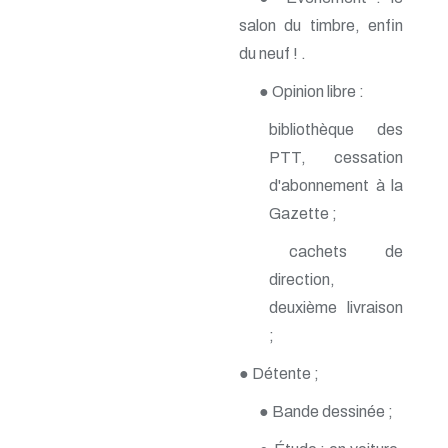
n° 118 - Janvier 2004
salon du timbre, enfin
n° 117 - Octobre 2003
n° 116 - Juillet 2003
du neuf ! .
n° 115 - Avril 2003
n° 114 - Janvier 2003
● Opinion libre :
n° 113 - Octobre 2002
n° 112 - Juillet 2002
bibliothèque des
n° 111 - Avril 2002
PTT, cessation
n° 110 - Janvier 2002
d'abonnement à la
n° 109 - Octobre 2001
n° 108 -Juillet 2001
Gazette ;
n° 107 - Avril 2001
n° 106 - Janvier 2001
cachets de
n° 105 - Octobre 2000
direction,
n° 104 - Juillet 2000
deuxième livraison
n° 103 - Avril 2000
n° 102 - Janvier 2000
;
n° 100/01 - Octobre 1999
n° 99 - Avril 1999
● Détente ;
n° 74 - Janvier 1999
n° 73 - Octobre 1998
● Bande dessinée ;
n° 72 - Juillet 1998
n° 71 - Avril 1998