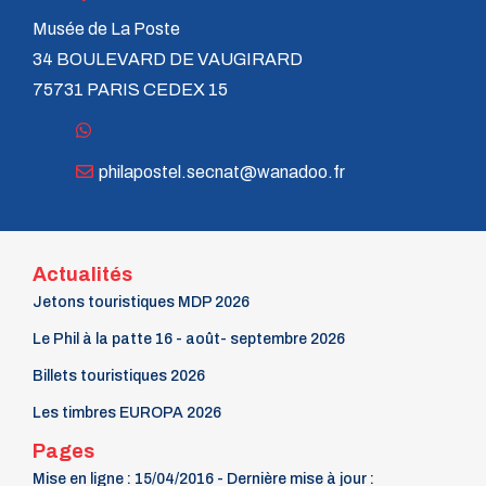
n° 118 - Janvier 2004
Musée de La Poste
n° 117 - Octobre 2003
n° 116 - Juillet 2003
34 BOULEVARD DE VAUGIRARD
n° 115 - Avril 2003
75731 PARIS CEDEX 15
n° 114 - Janvier 2003
n° 113 - Octobre 2002
n° 112 - Juillet 2002
n° 111 - Avril 2002
philapostel.secnat@wanadoo.fr
n° 110 - Janvier 2002
n° 109 - Octobre 2001
n° 108 -Juillet 2001
n° 107 - Avril 2001
n° 106 - Janvier 2001
Actualités
n° 105 - Octobre 2000
Jetons touristiques MDP 2026
n° 104 - Juillet 2000
n° 103 - Avril 2000
Le Phil à la patte 16 - août- septembre 2026
n° 102 - Janvier 2000
Billets touristiques 2026
n° 100/01 - Octobre 1999
n° 99 - Avril 1999
Les timbres EUROPA 2026
n° 74 - Janvier 1999
n° 73 - Octobre 1998
Pages
n° 72 - Juillet 1998
Mise en ligne : 15/04/2016 - Dernière mise à jour :
n° 71 - Avril 1998