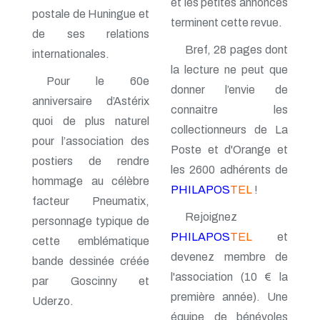
et les petites annonces
postale de Huningue et
n° 70 - Janvier 1998
terminent cette revue.
n° 69 - Octobre 1997
de ses relations
n° 68 - Juillet 1997
Bref, 28 pages dont
internationales.
n° 67 - Avril 1997
la lecture ne peut que
n° 66 - Janvier 1997
Pour le 60e
n° 65 - Octobre 1996
donner l’envie de
n° 64 - Juillet 1996
anniversaire d’Astérix
connaitre les
n° 63 - Avril 1996
quoi de plus naturel
n° 62 - Janvier 1996
collectionneurs de La
pour l’association des
n° 61 - Octobre 1995
Poste et d'Orange et
n° 60 - Juillet 1995
postiers de rendre
les 2600 adhérents de
n° 59 - Avril 1995
hommage au célèbre
n° 58 - Janvier 1995
PHILAPOS
TEL
!
n° 57 - Octobre 1994
facteur Pneumatix,
n° 56 - Juillet 1994
Rejoignez
personnage typique de
n° 55 - Avril 1994
PHILAPOS
TEL
et
cette emblématique
n° 54 - Janvier 1994
devenez membre de
n° 53 - Octobre 1993
bande dessinée créée
n° 52 - Juillet 1993
l'association (10 € la
par Goscinny et
n° 51 - Avril 1993
première année). Une
n° 50 - Janvier 1993
Uderzo.
n° 49 - Octobre 1992
équipe de bénévoles