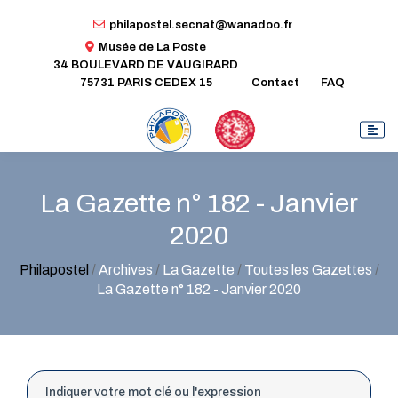
philapostel.secnat@wanadoo.fr
Musée de La Poste
34 BOULEVARD DE VAUGIRARD
75731 PARIS CEDEX 15
Contact
FAQ
La Gazette n° 182 - Janvier
2020
Philapostel
/
Archives
/
La Gazette
/
Toutes les Gazettes
/
La Gazette n° 182 - Janvier 2020