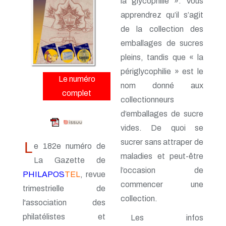
la glycophilie ». Vous
n° 163 - Avril 2015
n° 162 - Janvier 2015
apprendrez qu’il s’agit
n° 161 - Octobre 2014
de la collection des
n° 160 - Juillet 2014
n° 159 - Avril 2014
emballages de sucres
n° 158 - Janvier 2014
pleins, tandis que « la
n° 157 - Octobre 2013
périglycophilie » est le
n° 156 -Juillet 2013
Le numéro
n° 155 - Avril 2013
nom donné aux
complet
n° 154 - Janvier 2013
collectionneurs
n° 153 - Octobre 2012
n° 152 - Juillet 2012
d’emballages de sucre
n° 151 - Avril 2012
vides. De quoi se
n° 150 - Janvier 2012
sucrer sans attraper de
L
n° 149 - Octobre 2011
e 182e numéro de
n° 148 - Juillet 2011
maladies et peut-être
La Gazette de
n° 147 - Avril 2011
l’occasion de
n° 146 - Janvier 2011
PHILAPOS
TEL
, revue
n° 145 - Octobre 2010
commencer une
trimestrielle de
n° 144 - Juillet 2010
collection.
l'association des
n° 143 - Avril 2010
n° 142 - Janvier 2010
philatélistes et
Les infos
n° 141 - Octobre 2009