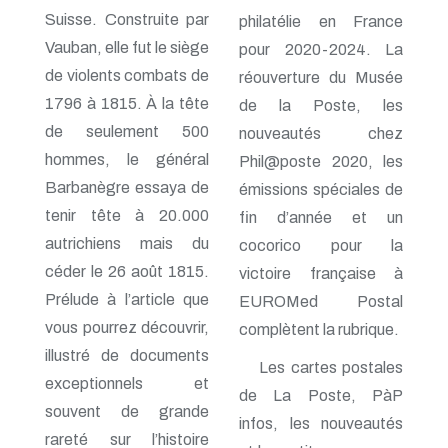
n° 118 - Janvier 2004
Suisse. Construite par
philatélie en France
n° 117 - Octobre 2003
Vauban, elle fut le siège
n° 116 - Juillet 2003
pour 2020-2024. La
n° 115 - Avril 2003
de violents combats de
réouverture du Musée
n° 114 - Janvier 2003
1796 à 1815. À la tête
de la Poste, les
n° 113 - Octobre 2002
n° 112 - Juillet 2002
de seulement 500
nouveautés chez
n° 111 - Avril 2002
hommes, le général
Phil@poste 2020, les
n° 110 - Janvier 2002
Barbanègre essaya de
n° 109 - Octobre 2001
émissions spéciales de
n° 108 -Juillet 2001
tenir tête à 20.000
fin d’année et un
n° 107 - Avril 2001
autrichiens mais du
cocorico pour la
n° 106 - Janvier 2001
n° 105 - Octobre 2000
céder le 26 août 1815.
victoire française à
n° 104 - Juillet 2000
Prélude à l’article que
EUROMed Postal
n° 103 - Avril 2000
vous pourrez découvrir,
n° 102 - Janvier 2000
complètent la rubrique.
n° 100/01 - Octobre 1999
illustré de documents
Les cartes postales
n° 99 - Avril 1999
exceptionnels et
n° 74 - Janvier 1999
de La Poste, PàP
n° 73 - Octobre 1998
souvent de grande
infos, les nouveautés
n° 72 - Juillet 1998
rareté sur l’histoire
n° 71 - Avril 1998