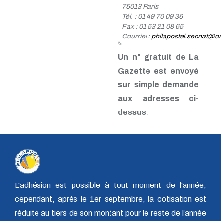
n° 26 - 2e trim. 1986
75013 Paris
n° 25 - 1er trim. 1986
Tél. : 01 49 70 09 36
n° 24 - 4e trim. 1985
Fax : 01 53 21 08 65
n° 23 - 3e trim. 1985
Courriel :
philapostel.secnat@or
n° 22 - 2e trim. 1985
n° 21 - 1er trim. 1985
Un n° gratuit de La
n° 20 - 4e trim. 1984
Gazette est envoyé
n° 19 - 3e trim. 1984
n° 18 - 2e trim. 1984
sur simple demande
n° 17 - 1er trim. 1984
aux adresses ci-
n° 16 - 4e trim. 1983
n° 15 - 3e trim. 1983
dessus.
n° 14 - 2e trim. 1983
n° 13 - 1er trim. 1983
n° 12 - 4e trim. 1982
n° 11 - 3e trim. 1982
n° 10 - 2e trim. 1982
n° 9 - 1er trim. 1982
n° 8 - 4e trim. 1981
L'adhésion est possible à tout moment de l'année,
n° 7 - 3e trim. 1981
cependant, après le 1er septembre, la cotisation est
n° 6 - 2e trim. 1981
n° 5 - 1er trim. 1981
réduite au tiers de son montant pour le reste de l'année
n° 4 - 4e trim. 1980