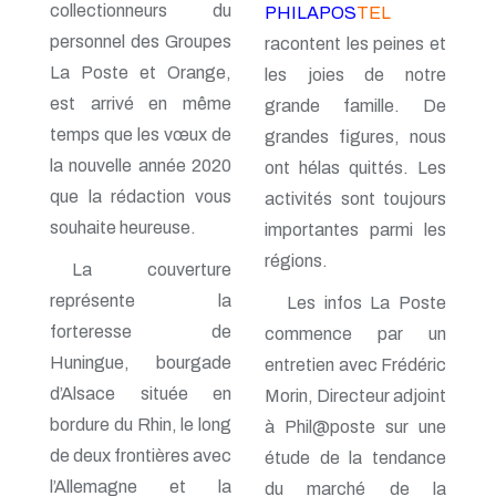
collectionneurs du
PHILAPOS
TEL
n° 140 - Juillet 2009
n° 139 - Avril 2009
personnel des Groupes
racontent les peines et
n° 138 - Janvier 2009
La Poste et Orange,
les joies de notre
n° 137 - Octobre 2008
est arrivé en même
grande famille. De
n° 136 - Juillet 2008
n° 135 - Avril 2008
temps que les vœux de
grandes figures, nous
n° 134 - Janvier 2008
la nouvelle année 2020
ont hélas quittés. Les
n° 133 - Octobre 2007
n° 132 - Juillet 2007
que la rédaction vous
activités sont toujours
n° 131 - Avril 2007
souhaite heureuse.
importantes parmi les
n° 130 - Janvier 2007
régions.
n° 129 - Octobre 2006
La couverture
n° 128 - Juillet 2006
représente la
Les infos La Poste
n° 127 - Avril 2006
n° 126 - Janvier 2006
forteresse de
commence par un
n° 125 - Octobre 2005
Huningue, bourgade
entretien avec Frédéric
n° 124 - Juillet 2005
d’Alsace située en
n° 123 - Avril 2005
Morin, Directeur adjoint
n° 122 - Janvier 2005
bordure du Rhin, le long
à Phil@poste sur une
n° 121 - Octobre 2004
de deux frontières avec
étude de la tendance
n° 120 - Juillet 2004
n° 119 - Avril 2004
l’Allemagne et la
du marché de la