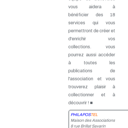
n° 48 - Juillet 1992
vous aidera à
n° 47 - Avril 1992
bénéficier des 18
n° 46 - Janvier 1992
n° 45 - Octobre 1991
services qui vous
n° 44 - Juillet 1991
permettront de créer et
n° 43 - Février 1991
n° 42 - 1990
d'enrichir vos
n° 41 - 1990
collections. vous
n° 40 - 1990
pourrez aussi accéder
n° 39 - 1989
n° 38 - 1989
à toutes les
n° 37 - 1989
publications de
n° 36 - 1e trim 1989
n° 35 - 3e trim 1988
l'association et vous
n° 34 - 2e trim 1988
trouverez plaisir à
n° 33 - 1er trim 1988
collectionner et à
n° 32 - 4e trim. 1987
n° 31 - 3e trim. 1987
découvrir ! ■
n° 30 - 2e trim. 1987
n° 29 - 1er trim. 1987
PHILAPOS
TEL
n° 28 - 4e trim. 1986
Maison des Associations
n° 27 - 3e trim. 1986
8 rue Brillat Savarin