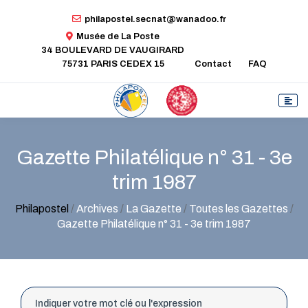
philapostel.secnat@wanadoo.fr
Musée de La Poste
34 BOULEVARD DE VAUGIRARD
75731 PARIS CEDEX 15
Contact
FAQ
Gazette Philatélique n° 31 - 3e
trim 1987
Philapostel
/
Archives
/
La Gazette
/
Toutes les Gazettes
/
Gazette Philatélique n° 31 - 3e trim 1987