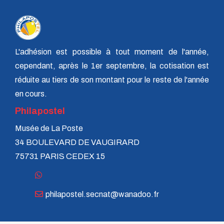
n° 140 - Juillet 2009
n° 139 - Avril 2009
n° 138 - Janvier 2009
n° 137 - Octobre 2008
n° 136 - Juillet 2008
L'adhésion est possible à tout moment de l'année,
n° 135 - Avril 2008
cependant, après le 1er septembre, la cotisation est
n° 134 - Janvier 2008
n° 133 - Octobre 2007
réduite au tiers de son montant pour le reste de l'année
n° 132 - Juillet 2007
en cours.
n° 131 - Avril 2007
n° 130 - Janvier 2007
Philapostel
n° 129 - Octobre 2006
Musée de La Poste
n° 128 - Juillet 2006
n° 127 - Avril 2006
34 BOULEVARD DE VAUGIRARD
n° 126 - Janvier 2006
75731 PARIS CEDEX 15
n° 125 - Octobre 2005
n° 124 - Juillet 2005
n° 123 - Avril 2005
n° 122 - Janvier 2005
philapostel.secnat@wanadoo.fr
n° 121 - Octobre 2004
n° 120 - Juillet 2004
n° 119 - Avril 2004