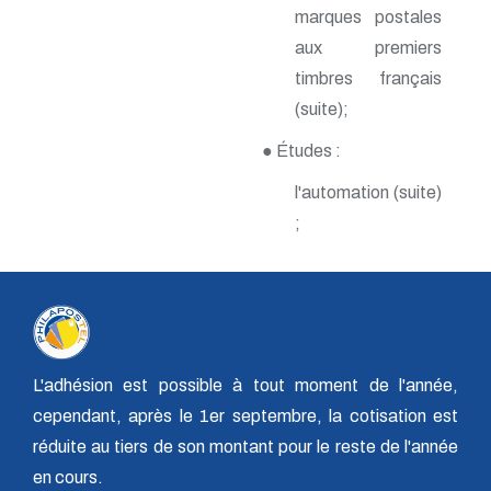
n° 118 - Janvier 2004
marques postales
n° 117 - Octobre 2003
aux premiers
n° 116 - Juillet 2003
n° 115 - Avril 2003
timbres français
n° 114 - Janvier 2003
(suite);
n° 113 - Octobre 2002
n° 112 - Juillet 2002
● Études :
n° 111 - Avril 2002
n° 110 - Janvier 2002
l'automation (suite)
n° 109 - Octobre 2001
;
n° 108 -Juillet 2001
n° 107 - Avril 2001
n° 106 - Janvier 2001
n° 105 - Octobre 2000
n° 104 - Juillet 2000
n° 103 - Avril 2000
n° 102 - Janvier 2000
n° 100/01 - Octobre 1999
L'adhésion est possible à tout moment de l'année,
n° 99 - Avril 1999
cependant, après le 1er septembre, la cotisation est
n° 74 - Janvier 1999
réduite au tiers de son montant pour le reste de l'année
n° 73 - Octobre 1998
n° 72 - Juillet 1998
en cours.
n° 71 - Avril 1998