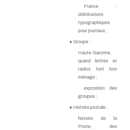
n° 140 - Juillet 2009
France :
n° 139 - Avril 2009
oblitérations
n° 138 - Janvier 2009
n° 137 - Octobre 2008
typographiques
n° 136 - Juillet 2008
pour journaux ;
n° 135 - Avril 2008
n° 134 - Janvier 2008
● Groupe :
n° 133 - Octobre 2007
n° 132 - Juillet 2007
Haute-Garonne,
n° 131 - Avril 2007
quand lettres et
n° 130 - Janvier 2007
n° 129 - Octobre 2006
radios font bon
n° 128 - Juillet 2006
ménage ;
n° 127 - Avril 2006
n° 126 - Janvier 2006
exposition des
n° 125 - Octobre 2005
groupes ;
n° 124 - Juillet 2005
n° 123 - Avril 2005
● Histoire postale :
n° 122 - Janvier 2005
n° 121 - Octobre 2004
histoire de la
n° 120 - Juillet 2004
Poste, des
n° 119 - Avril 2004