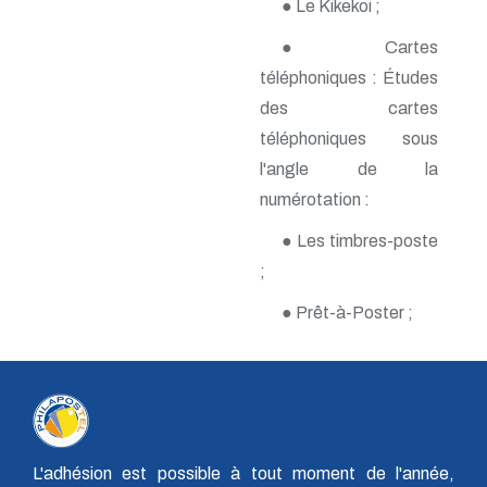
● Le Kikekoi ;
n° 117 - Octobre 2003
n° 116 - Juillet 2003
● Cartes
n° 115 - Avril 2003
n° 114 - Janvier 2003
téléphoniques : Études
n° 113 - Octobre 2002
des cartes
n° 112 - Juillet 2002
n° 111 - Avril 2002
téléphoniques sous
n° 110 - Janvier 2002
l'angle de la
n° 109 - Octobre 2001
numérotation :
n° 108 -Juillet 2001
n° 107 - Avril 2001
● Les timbres-poste
n° 106 - Janvier 2001
n° 105 - Octobre 2000
;
n° 104 - Juillet 2000
n° 103 - Avril 2000
● Prêt-à-Poster ;
n° 102 - Janvier 2000
n° 100/01 - Octobre 1999
n° 99 - Avril 1999
n° 74 - Janvier 1999
n° 73 - Octobre 1998
n° 72 - Juillet 1998
n° 71 - Avril 1998
L'adhésion est possible à tout moment de l'année,
n° 70 - Janvier 1998