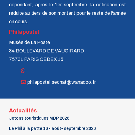
cependant, après le 1er septembre, la cotisation est
n° 69 - Octobre 1997
n° 68 - Juillet 1997
réduite au tiers de son montant pour le reste de l'année
n° 67 - Avril 1997
en cours.
n° 66 - Janvier 1997
n° 65 - Octobre 1996
Philapostel
n° 64 - Juillet 1996
n° 63 - Avril 1996
Musée de La Poste
n° 62 - Janvier 1996
34 BOULEVARD DE VAUGIRARD
n° 61 - Octobre 1995
75731 PARIS CEDEX 15
n° 60 - Juillet 1995
n° 59 - Avril 1995
n° 58 - Janvier 1995
n° 57 - Octobre 1994
philapostel.secnat@wanadoo.fr
n° 56 - Juillet 1994
n° 55 - Avril 1994
n° 54 - Janvier 1994
n° 53 - Octobre 1993
n° 52 - Juillet 1993
Actualités
n° 51 - Avril 1993
Jetons touristiques MDP 2026
n° 50 - Janvier 1993
n° 49 - Octobre 1992
Le Phil à la patte 16 - août- septembre 2026
n° 48 - Juillet 1992