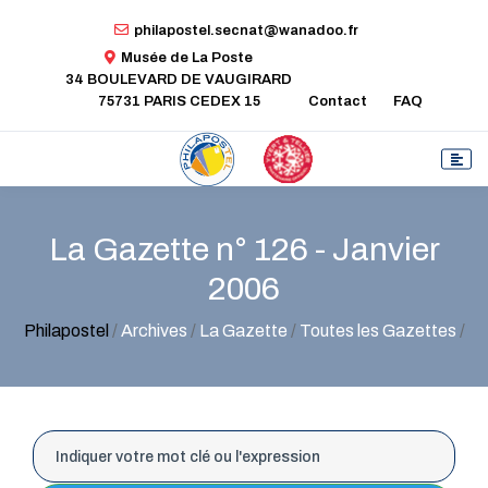
philapostel.secnat@wanadoo.fr
Musée de La Poste
34 BOULEVARD DE VAUGIRARD
75731 PARIS CEDEX 15
Contact
FAQ
La Gazette n° 126 - Janvier
2006
Philapostel
/
Archives
/
La Gazette
/
Toutes les Gazettes
/