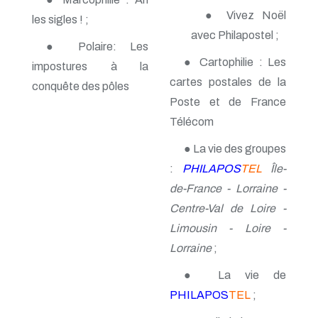
n° 139 - Avril 2009
● Vivez Noël
les sigles ! ;
n° 138 - Janvier 2009
avec Philapostel ;
n° 137 - Octobre 2008
● Polaire: Les
n° 136 - Juillet 2008
● Cartophilie : Les
impostures à la
n° 135 - Avril 2008
n° 134 - Janvier 2008
cartes postales de la
conquête des pôles
n° 133 - Octobre 2007
Poste et de France
n° 132 - Juillet 2007
Télécom
n° 131 - Avril 2007
n° 130 - Janvier 2007
● La vie des groupes
n° 129 - Octobre 2006
n° 128 - Juillet 2006
:
PHILAPOS
TEL
Île-
n° 127 - Avril 2006
de-France - Lorraine -
n° 126 - Janvier 2006
Centre-Val de Loire -
n° 125 - Octobre 2005
n° 124 - Juillet 2005
Limousin - Loire -
n° 123 - Avril 2005
Lorraine
;
n° 122 - Janvier 2005
n° 121 - Octobre 2004
● La vie de
n° 120 - Juillet 2004
n° 119 - Avril 2004
PHILAPOS
TEL
;
n° 118 - Janvier 2004