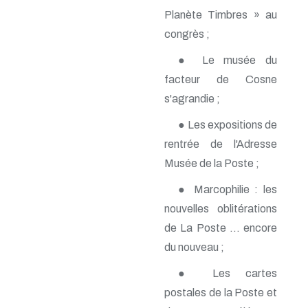
n° 140 - Juillet 2009
Planète Timbres » au
n° 139 - Avril 2009
congrès ;
n° 138 - Janvier 2009
n° 137 - Octobre 2008
● Le musée du
n° 136 - Juillet 2008
facteur de Cosne
n° 135 - Avril 2008
n° 134 - Janvier 2008
s'agrandie ;
n° 133 - Octobre 2007
n° 132 - Juillet 2007
● Les expositions de
n° 131 - Avril 2007
rentrée de l'Adresse
n° 130 - Janvier 2007
n° 129 - Octobre 2006
Musée de la Poste ;
n° 128 - Juillet 2006
● Marcophilie : les
n° 127 - Avril 2006
n° 126 - Janvier 2006
nouvelles oblitérations
n° 125 - Octobre 2005
de La Poste ... encore
n° 124 - Juillet 2005
n° 123 - Avril 2005
du nouveau ;
n° 122 - Janvier 2005
n° 121 - Octobre 2004
● Les cartes
n° 120 - Juillet 2004
postales de la Poste et
n° 119 - Avril 2004