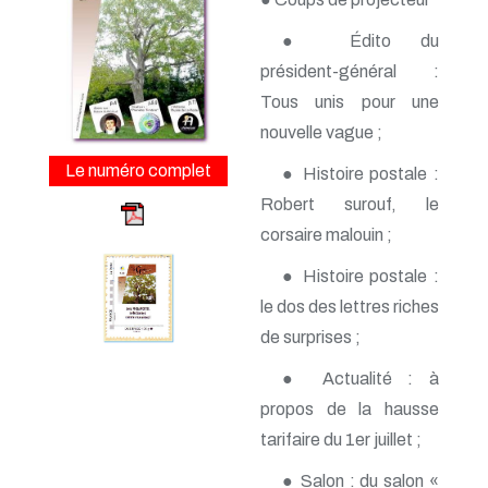
n° 163 - Avril 2015
n° 162 - Janvier 2015
● Édito du
n° 161 - Octobre 2014
n° 160 - Juillet 2014
président-général :
n° 159 - Avril 2014
Tous unis pour une
n° 158 - Janvier 2014
nouvelle vague ;
n° 157 - Octobre 2013
n° 156 -Juillet 2013
Le numéro complet
● Histoire postale :
n° 155 - Avril 2013
n° 154 - Janvier 2013
Robert surouf, le
n° 153 - Octobre 2012
corsaire malouin ;
n° 152 - Juillet 2012
n° 151 - Avril 2012
● Histoire postale :
n° 150 - Janvier 2012
le dos des lettres riches
n° 149 - Octobre 2011
n° 148 - Juillet 2011
de surprises ;
n° 147 - Avril 2011
n° 146 - Janvier 2011
● Actualité : à
n° 145 - Octobre 2010
propos de la hausse
n° 144 - Juillet 2010
tarifaire du 1er juillet ;
n° 143 - Avril 2010
n° 142 - Janvier 2010
● Salon : du salon «
n° 141 - Octobre 2009