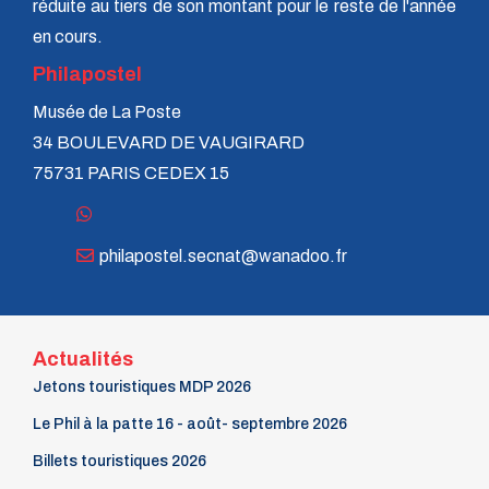
réduite au tiers de son montant pour le reste de l'année
n° 70 - Janvier 1998
en cours.
n° 69 - Octobre 1997
n° 68 - Juillet 1997
Philapostel
n° 67 - Avril 1997
n° 66 - Janvier 1997
Musée de La Poste
n° 65 - Octobre 1996
34 BOULEVARD DE VAUGIRARD
n° 64 - Juillet 1996
75731 PARIS CEDEX 15
n° 63 - Avril 1996
n° 62 - Janvier 1996
n° 61 - Octobre 1995
n° 60 - Juillet 1995
philapostel.secnat@wanadoo.fr
n° 59 - Avril 1995
n° 58 - Janvier 1995
n° 57 - Octobre 1994
n° 56 - Juillet 1994
n° 55 - Avril 1994
Actualités
n° 54 - Janvier 1994
Jetons touristiques MDP 2026
n° 53 - Octobre 1993
n° 52 - Juillet 1993
Le Phil à la patte 16 - août- septembre 2026
n° 51 - Avril 1993
n° 50 - Janvier 1993
Billets touristiques 2026
n° 49 - Octobre 1992