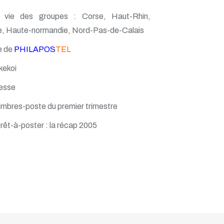
vie des groupes : Corse, Haut-Rhin,
e, Haute-normandie, Nord-Pas-de-Calais
e de
PHILAPOS
TEL
kekoi
esse
imbres-poste du premier trimestre
rêt-à-poster : la récap 2005