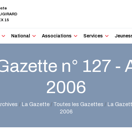
oste
AUGIRARD
X 15
National
Associations
Services
Jeunes
Gazette n° 127 - A
2006
rchives
/
La Gazette
/
Toutes les Gazettes
/
La Gazette
2006