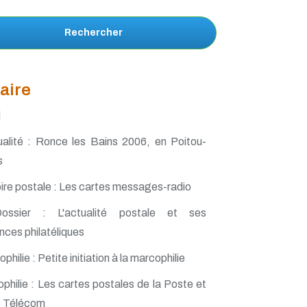
Rechercher
aire
l
alité : Ronce les Bains 2006, en Poitou-
s
ire postale : Les cartes messages-radio
sier : L'actualité postale et ses
ces philatéliques
philie : Petite initiation à la marcophilie
philie : Les cartes postales de la Poste et
e Télécom