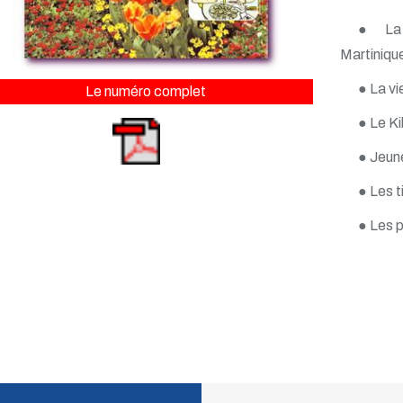
● La 
Martiniqu
● La vi
Le numéro complet
● Le Ki
● Jeun
● Les t
● Les p