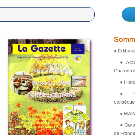
Somm
● Éditoria
● Actu
Charente
● Histo
● Dos
conséquen
● Marco
● Carto
de Franc