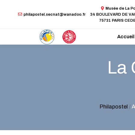
Musée de La P
philapostel.secnat@wanadoo.fr
34 BOULEVARD DE V
75731 PARIS CEDE
Accueil
La 
Philapostel
/
A