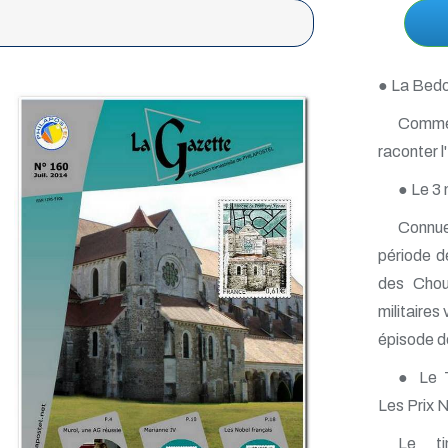
● La Bed
Comme 
raconter l
● Le 3 
Connue 
période d
des Choua
militaires
épisode d
● Le T
Les Prix 
Le ti