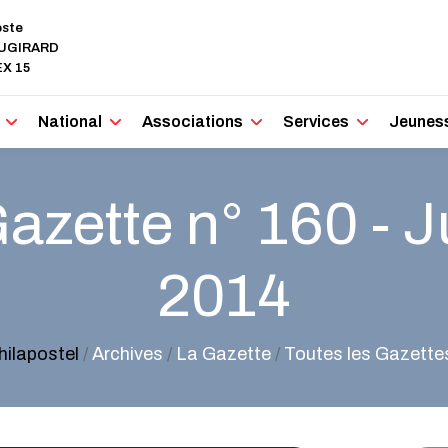
oste
AUGIRARD
X 15
National
Associations
Services
Jeunes
azette n° 160 - Ju
2014
hilapostel
/
Archives
/
La Gazette
/
Toutes les Gazette