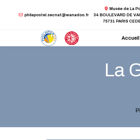
Musée de La P
philapostel.secnat@wanadoo.fr
34 BOULEVARD DE V
75731 PARIS CEDE
Accueil
La G
P