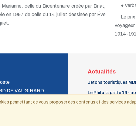
● Verb
 Marianne, celle du Bicentenaire créée par Briat,
vie en 1997 de celle du 14 juillet dessinée par Éve
Le prix
uet.
voyageur
1914-1918,
Actualités
oste
Jetons touristiques MD
RD DE VAUGIRARD
Le Phil à la patte 16 - a
 CEDEX 15
septembre 2026
 cookies permettant de vous proposer des contenus et des services ada
Billets touristiques 2026
Les timbres EUROPA 20
ecnat@wanadoo.fr
Copyright © 2021-2025