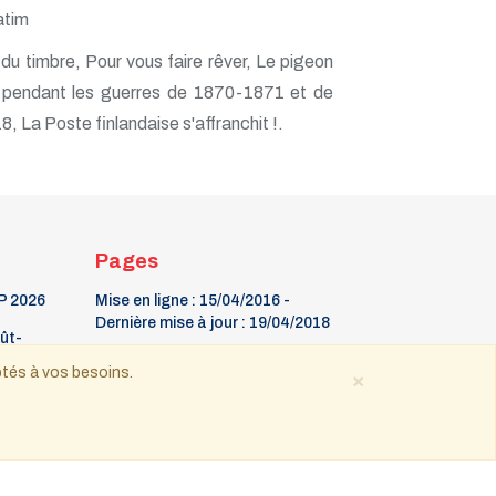
atim
 du timbre, Pour vous faire rêver, Le pigeon
 pendant les guerres de 1870-1871 et de
 La Poste finlandaise s'affranchit !.
Pages
P 2026
Mise en ligne : 15/04/2016 -
Dernière mise à jour : 19/04/2018
oût-
La Gazette
ptés à vos besoins.
×
9 mars Fête du timbre
26
Contact
 tous droits réservés