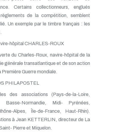
ance. Certains collectionneurs, englués
 règlements de la compétition, semblent
blié. Un exemple par le timbre français : les
.
avire-hôpital CHARLES-ROUX
erte du Charles-Roux, navire-hôpital de la
 générale transatlantique et de son action
a Première Guerre mondiale.
OS PHILAPOSTEL
les des associations (Pays-de-la-Loire,
e, Basse-Normandie, Midi- Pyrénées,
ône-Alpes, Île-de-France, Haut-Rhin).
stions à Jean KETTERLIN, directeur de La
aint- Pierre et Miquelon.