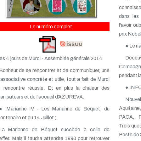
connaiss
dans les
l'avoir ou
Le numéro complet
prix Nobel
● Le n
Découv
es 4 jours de Murol - Assemblée générale 2014
Compagnie
Bonheur de se rencontrer et de communiquer, une
pendant l
 associative concrète et utile, tout a fait de Murol
● INF
 rencontre réussie. Et en plus la chaleur des
anisateurs et de l'accueil d'AZUREVA.
Nouvel
Aquitain
● Marianne IV - Les Marianne de Béquet, du
PACA, Rh
entenaire et du 14 Juillet ;
Trois que
La Marianne de Béquet succède à celle de
Poste de S
ffer. Mais il faudra attendre 1990 pour retrouver