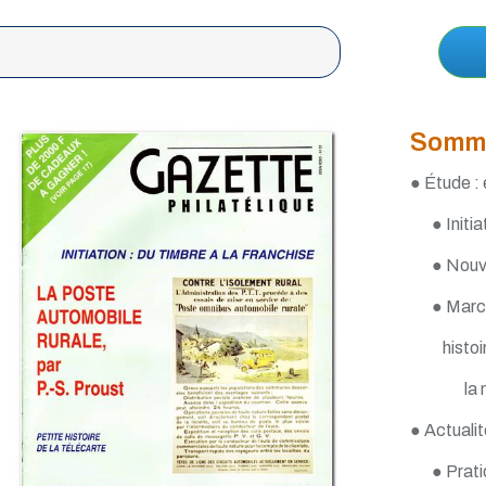
Somm
● Étude : e
● Initi
● Nouv
● Marco
histoi
la 
● Actualit
● Prati