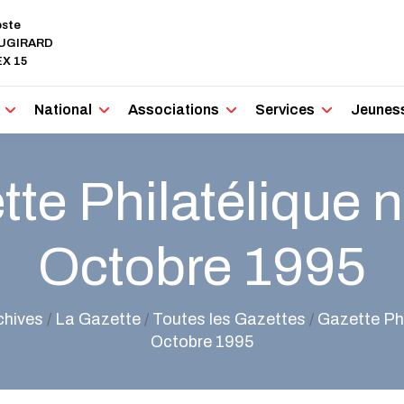
oste
AUGIRARD
X 15
National
Associations
Services
Jeunes
te Philatélique n
Octobre 1995
chives
/
La Gazette
/
Toutes les Gazettes
/
Gazette Phi
Octobre 1995