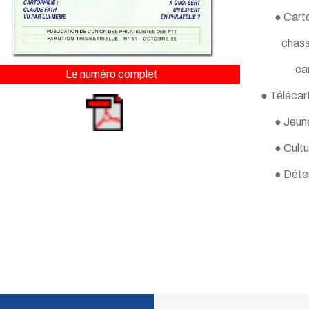
● Carto
chass
ca
Le numéro complet
● Télécart
● Jeun
● Cultu
● Déte