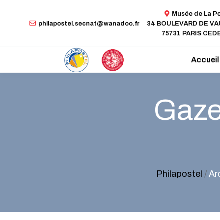
Musée de La P
philapostel.secnat@wanadoo.fr
34 BOULEVARD DE V
75731 PARIS CEDE
Accueil
Gazet
Philapostel
/
Ar