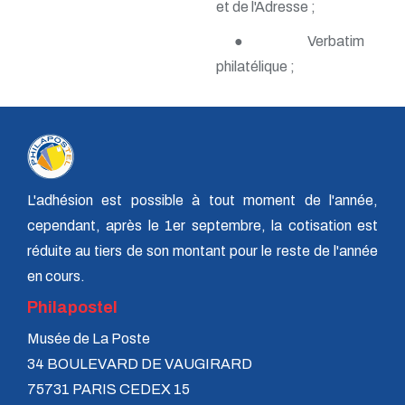
et de l'Adresse ;
n° 138 - Janvier 2009
n° 137 - Octobre 2008
● Verbatim
n° 136 - Juillet 2008
philatélique ;
n° 135 - Avril 2008
n° 134 - Janvier 2008
n° 133 - Octobre 2007
n° 132 - Juillet 2007
n° 131 - Avril 2007
n° 130 - Janvier 2007
n° 129 - Octobre 2006
n° 128 - Juillet 2006
L'adhésion est possible à tout moment de l'année,
n° 127 - Avril 2006
cependant, après le 1er septembre, la cotisation est
n° 126 - Janvier 2006
réduite au tiers de son montant pour le reste de l'année
n° 125 - Octobre 2005
n° 124 - Juillet 2005
en cours.
n° 123 - Avril 2005
Philapostel
n° 122 - Janvier 2005
n° 121 - Octobre 2004
Musée de La Poste
n° 120 - Juillet 2004
n° 119 - Avril 2004
34 BOULEVARD DE VAUGIRARD
n° 118 - Janvier 2004
75731 PARIS CEDEX 15
n° 117 - Octobre 2003