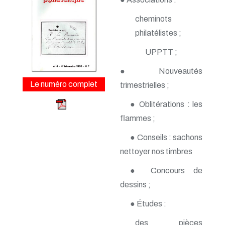
n° 163 - Avril 2015
n° 162 - Janvier 2015
cheminots
n° 161 - Octobre 2014
n° 160 - Juillet 2014
philatélistes ;
n° 159 - Avril 2014
UPPTT ;
n° 158 - Janvier 2014
n° 157 - Octobre 2013
● Nouveautés
n° 156 -Juillet 2013
n° 155 - Avril 2013
Le numéro complet
trimestrielles ;
n° 154 - Janvier 2013
n° 153 - Octobre 2012
● Oblitérations : les
n° 152 - Juillet 2012
flammes ;
n° 151 - Avril 2012
n° 150 - Janvier 2012
● Conseils : sachons
n° 149 - Octobre 2011
nettoyer nos timbres
n° 148 - Juillet 2011
n° 147 - Avril 2011
● Concours de
n° 146 - Janvier 2011
n° 145 - Octobre 2010
dessins ;
n° 144 - Juillet 2010
n° 143 - Avril 2010
● Études :
n° 142 - Janvier 2010
des pièces
n° 141 - Octobre 2009