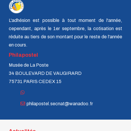
n° 120 - Juillet 2004
n° 119 - Avril 2004
n° 118 - Janvier 2004
n° 117 - Octobre 2003
L'adhésion est possible à tout moment de l'année,
n° 116 - Juillet 2003
cependant, après le 1er septembre, la cotisation est
n° 115 - Avril 2003
n° 114 - Janvier 2003
réduite au tiers de son montant pour le reste de l'année
n° 113 - Octobre 2002
en cours.
n° 112 - Juillet 2002
n° 111 - Avril 2002
Philapostel
n° 110 - Janvier 2002
Musée de La Poste
n° 109 - Octobre 2001
n° 108 -Juillet 2001
34 BOULEVARD DE VAUGIRARD
n° 107 - Avril 2001
75731 PARIS CEDEX 15
n° 106 - Janvier 2001
n° 105 - Octobre 2000
n° 104 - Juillet 2000
n° 103 - Avril 2000
philapostel.secnat@wanadoo.fr
n° 102 - Janvier 2000
n° 100/01 - Octobre 1999
n° 99 - Avril 1999
n° 74 - Janvier 1999
n° 73 - Octobre 1998