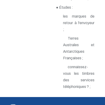
n° 142 - Janvier 2010
● Études :
n° 141 - Octobre 2009
n° 140 - Juillet 2009
les marques de
n° 139 - Avril 2009
n° 138 - Janvier 2009
retour à l'envoyeur
n° 137 - Octobre 2008
;
n° 136 - Juillet 2008
n° 135 - Avril 2008
Terres
n° 134 - Janvier 2008
Australes et
n° 133 - Octobre 2007
n° 132 - Juillet 2007
Antarctiques
n° 131 - Avril 2007
Françaises ;
n° 130 - Janvier 2007
n° 129 - Octobre 2006
connaissez-
n° 128 - Juillet 2006
n° 127 - Avril 2006
vous les timbres
n° 126 - Janvier 2006
des services
n° 125 - Octobre 2005
téléphoniques ? ;
n° 124 - Juillet 2005
n° 123 - Avril 2005
n° 122 - Janvier 2005
n° 121 - Octobre 2004