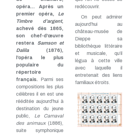
opéra… Après un
redécouvrir.
premier opéra,
Le
On peut admirer
Timbre d’argent
,
aujourd’hui au
achevé dès 1865,
château-musée de
son chef-d’œuvre
Dieppe sa
restera
Samson et
bibliothèque littéraire
Dalila
(1876),
et musicale, qu’il
l’opéra le plus
légua à cette ville
populaire du
avec laquelle il
répertoire
entretenait des liens
français.
Parmi ses
familiaux étroits.
compositions les plus
célèbres il en est une
rééditée aujourd’hui à
destination du jeune
public,
Le Carnaval
des animaux
(1886),
suite symphonique