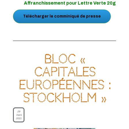
Affranchissement pour Lettre Verte 20g
Télécharger le comminiqué de presse
Bloc «
Capitales
européennes :
Stockholm »
29
mars
2021