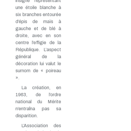
insigne représentant
une étoile blanche à
six branches entourée
d’épis de maïs à
gauche et de blé à
droite, avec en son
centre l’effigie de la
République. L’aspect
général de la
décoration lui valut le
surnom de « poireau
».
La création, en
1963, de l’ordre
national du Mérite
n’entraîna pas sa
disparition.
L’Association des