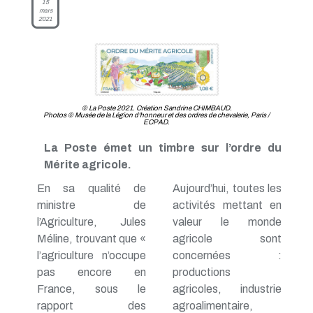
15
mars
2021
© La Poste 2021. Création Sandrine CHIMBAUD.
Photos © Musée de la Légion d'honneur et des ordres de chevalerie, Paris /
ECPAD.
La Poste émet un timbre sur l’ordre du
Mérite agricole.
En sa qualité de
Aujourd’hui, toutes les
ministre de
activités mettant en
l’Agriculture, Jules
valeur le monde
Méline, trouvant que «
agricole sont
l’agriculture n’occupe
concernées :
pas encore en
productions
France, sous le
agricoles, industrie
rapport des
agroalimentaire,