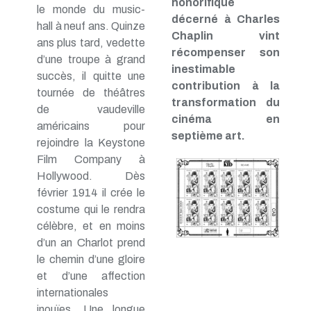
honorifique
le monde du music-
décerné à Charles
hall à neuf ans. Quinze
Chaplin vint
ans plus tard, vedette
récompenser son
d’une troupe à grand
inestimable
succès, il quitte une
contribution à la
tournée de théâtres
transformation du
de vaudeville
cinéma en
américains pour
septième art.
rejoindre la Keystone
Film Company à
Hollywood. Dès
février 1914 il crée le
costume qui le rendra
célèbre, et en moins
d’un an Charlot prend
le chemin d’une gloire
et d’une affection
internationales
inouïes. Une longue