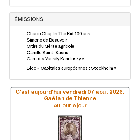
TP - Juillet 2023
TP - Juin 2023
TP - Mai 2023
ÉMISSIONS
TP - Avril 2023
TP - Mars 2023
Charlie Chaplin The Kid 100 ans
TP - Février 2023
Simone de Beauvoir
TP - Janvier 2023
Ordre du Mérite agricole
TP - Novembre 2022
Camille Saint-Saëns
TP - Octobre 2022
Carnet « Vassily Kandinsky »
TP - Septembre 2022
TP - Août 2022
Bloc « Capitales européennes : Stockholm »
TP - Juillet 2022
TP - Juin 2022
TP - Mai 2022
TP - Avril 2022
C'est aujourd'hui vendredi 07 août 2026.
TP - Mars 2022
Gaétan de Thienne
TP - Février 2022
Au jour le jour
TP - Janvier 2022
TP - Novembre 2021
TP - Octobre 2021
TP - Septembre 2021
TP - Juillet 2021