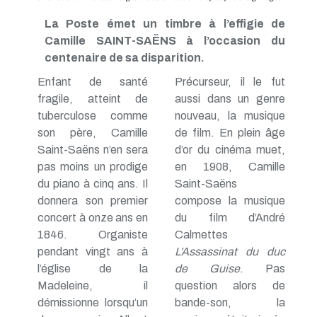
La Poste émet un timbre à l’effigie de
Camille SAINT-SAËNS à l’occasion du
centenaire de sa disparition.
Enfant de santé
Précurseur, il le fut
fragile, atteint de
aussi dans un genre
tuberculose comme
nouveau, la musique
son père, Camille
de film. En plein âge
Saint-Saëns n’en sera
d’or du cinéma muet,
pas moins un prodige
en 1908, Camille
du piano à cinq ans. Il
Saint-Saëns
donnera son premier
compose la musique
concert à onze ans en
du film d’André
1846. Organiste
Calmettes
pendant vingt ans à
L’Assassinat du duc
l’église de la
de Guise
. Pas
Madeleine, il
question alors de
démissionne lorsqu’un
bande-son, la