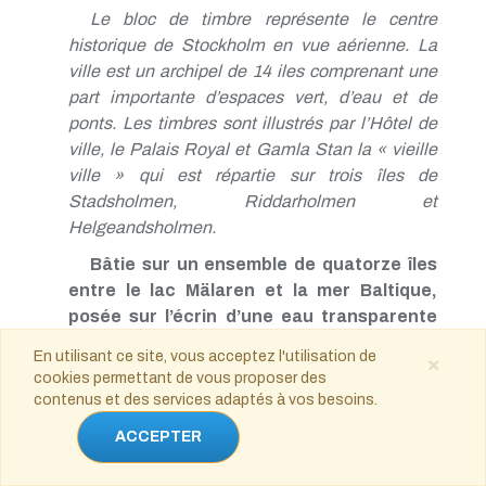
Le bloc de timbre représente le centre
historique de Stockholm en vue aérienne. La
ville est un archipel de 14 iles comprenant une
part importante d’espaces vert, d’eau et de
ponts. Les timbres sont illustrés par l’Hôtel de
ville, le Palais Royal et Gamla Stan la « vieille
ville » qui est répartie sur trois îles de
Stadsholmen, Riddarholmen et
Helgeandsholmen.
Bâtie sur un ensemble de quatorze îles
entre le lac Mälaren et la mer Baltique,
posée sur l’écrin d’une eau transparente
qu’enjambent une cinquantaine de ponts,
En utilisant ce site, vous acceptez l'utilisation de
×
cernée par la forêt, Stockholm
cookies permettant de vous proposer des
contenus et des services adaptés à vos besoins.
Gamla Stan, le centre
spectaculaire « Salle
historique de
dorée » racontent
ACCEPTER
Stockholm, rappelle
l’histoire du pays.
que tout a commencé