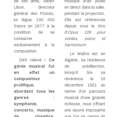
de ses amis, Albert
musique était jouée
Libon, directeur
en direct dans la salle,
général des Postes,
pendant la projection.
lui lègue 100 000
Elle est référencée
francs en 1877 à la
depuis sous le titre
condition de se
d’
Opus 128 pour
consacrer
cordes, piano et
exclusivement à la
harmonium
.
composition.
Le Maître est en
Défi relevé !
Ce
Algérie, sa résidence
génie musical fut
de prédilection,
en effet un
lorsqu’il tire sa
compositeur
révérence le 16
prolifique,
décembre 1921 au
abordant tous les
terme d’un parcours
genres :
musical d’une grande
symphonie,
richesse, nous offrant
concerto, musique
une œuvre imposante
de chambre,
que l’on ne cesse de