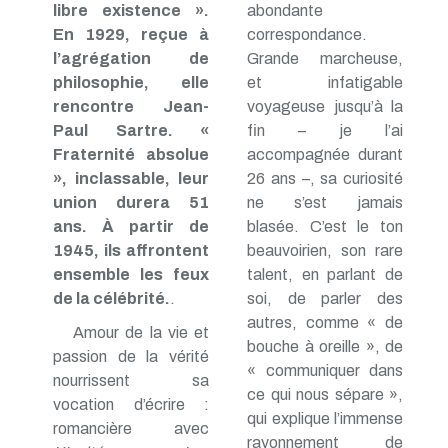
libre existence ».
abondante
En 1929, reçue à
correspondance.
l’agrégation de
Grande marcheuse,
philosophie, elle
et infatigable
rencontre Jean-
voyageuse jusqu’à la
Paul Sartre. «
fin – je l’ai
Fraternité absolue
accompagnée durant
», inclassable, leur
26 ans –, sa curiosité
union durera 51
ne s’est jamais
ans. À partir de
blasée. C’est le ton
1945, ils affrontent
beauvoirien, son rare
ensemble les feux
talent, en parlant de
de la célébrité.
.
soi, de parler des
autres, comme « de
Amour de la vie et
bouche à oreille », de
passion de la vérité
« communiquer dans
nourrissent sa
ce qui nous sépare »,
vocation d’écrire :
qui explique l’immense
romancière avec
rayonnement de