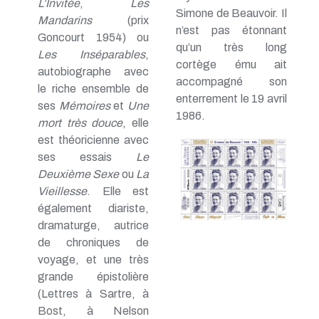
L’Invitée
,
Les
Simone de Beauvoir. Il
Mandarins
(prix
n’est pas étonnant
Goncourt 1954) ou
qu’un très long
Les Inséparables
,
cortège ému ait
autobiographe avec
accompagné son
le riche ensemble de
enterrement le 19 avril
ses
Mémoires
et
Une
1986.
mort très douce
, elle
est théoricienne avec
ses essais
Le
Deuxième Sexe
ou
La
Vieillesse
. Elle est
également diariste,
dramaturge, autrice
de chroniques de
voyage, et une très
grande épistolière
(Lettres à Sartre, à
Bost, à Nelson