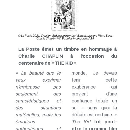
TP - Juin 2019
TP - Mai 2019
TP - Avril 2019
TP - Mars 2019
TP - Février 2019
TP - Janvier 2019
© La Poste 2021. Création Stéphane Humbert-Basset, gravure Pierre Bara.
Charlie Chaplin ™© Bubbles Incorporated SA
TP - Décembre 2018
TP - Novembre 2018
La Poste émet un timbre en hommage à
TP - Octobre 2018
Charlie CHAPLIN à l’occasion du
TP - Septembre 2018
TP - Août 2018
centenaire de « THE KID »
TP - Juillet 2018
« La beauté que je
monde. Je devais
TP - Juin 2018
veux exprimer
tenir cette
TP - Mai 2018
TP - Avril 2018
n’embrasse pas
exubérance qui
TP - Mars 2018
seulement des
provient d’une
TP - Février 2018
caractéristiques et
confiance totale en
TP - Janvier 2018
des situations
soi – sans quoi la
matérielles, mais les
défaite est certaine. »
émotions
The Kid
fut peut-
authentiques et
être le premier film