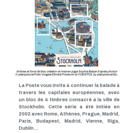
timbres et fond de bloc création et mise en page Sophia Babari d’après photos
© plainpicture/Folio Images/Dimitrij Proskorin et ©DEEPOL by plainpicture/Gu.
La Poste vous invite à continuer la balade à
travers les capitales européennes, avec
un bloc de 4 timbres consacré à la ville de
Stockholm. Cette série a été initiée en
2002 avec Rome, Athènes, Prague, Madrid,
Paris, Budapest, Madrid, Vienne, Riga,
Dublin…