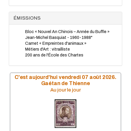
TP - Juillet 2023
TP - Juin 2023
TP - Mai 2023
ÉMISSIONS
TP - Avril 2023
TP - Mars 2023
Bloc « Nouvel An Chinois – Année du Buffle »
TP - Février 2023
Jean-Michel Basquiat - 1960-1988"
TP - Janvier 2023
Carnet « Empreintes d'animaux »
TP - Novembre 2022
Métiers d'Art : vitrailliste
TP - Octobre 2022
200 ans de l'École des Chartes
TP - Septembre 2022
TP - Août 2022
TP - Juillet 2022
TP - Juin 2022
C'est aujourd'hui vendredi 07 août 2026.
TP - Mai 2022
Gaétan de Thienne
TP - Avril 2022
Au jour le jour
TP - Mars 2022
TP - Février 2022
TP - Janvier 2022
TP - Novembre 2021
TP - Octobre 2021
TP - Septembre 2021
TP - Juillet 2021