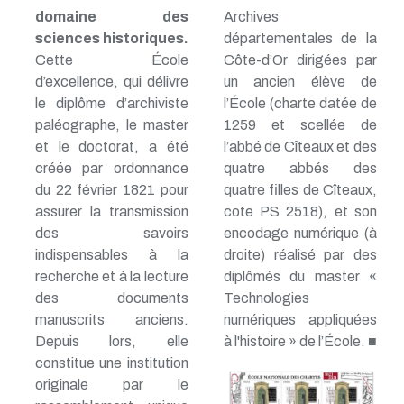
domaine des
Archives
sciences historiques.
départementales de la
Cette École
Côte-d’Or dirigées par
d’excellence, qui délivre
un ancien élève de
le diplôme d’archiviste
l’École (charte datée de
paléographe, le master
1259 et scellée de
et le doctorat, a été
l’abbé de Cîteaux et des
créée par ordonnance
quatre abbés des
du 22 février 1821 pour
quatre filles de Cîteaux,
assurer la transmission
cote PS 2518), et son
des savoirs
encodage numérique (à
indispensables à la
droite) réalisé par des
recherche et à la lecture
diplômés du master «
des documents
Technologies
manuscrits anciens.
numériques appliquées
Depuis lors, elle
à l'histoire » de l’École. ■
constitue une institution
originale par le