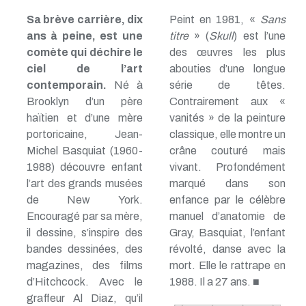
Sa brève carrière, dix
Peint en 1981, «
Sans
ans à peine, est une
titre
» (
Skull
) est l’une
comète qui déchire le
des œuvres les plus
ciel de l’art
abouties d’une longue
contemporain.
Né à
série de têtes.
Brooklyn d’un père
Contrairement aux «
haïtien et d’une mère
vanités » de la peinture
portoricaine, Jean-
classique, elle montre un
Michel Basquiat (1960-
crâne couturé mais
1988) découvre enfant
vivant. Profondément
l’art des grands musées
marqué dans son
de New York.
enfance par le célèbre
Encouragé par sa mère,
manuel d’anatomie de
il dessine, s’inspire des
Gray, Basquiat, l’enfant
bandes dessinées, des
révolté, danse avec la
magazines, des films
mort. Elle le rattrape en
d’Hitchcock. Avec le
1988. Il a 27 ans. ■
graffeur Al Diaz, qu’il