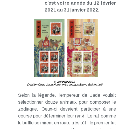
c’est votre année du 12 février
TP - Juin 2019
2021 au 31 janvier 2022.
TP - Mai 2019
TP - Avril 2019
TP - Mars 2019
TP - Février 2019
TP - Janvier 2019
TP - Décembre 2018
TP - Novembre 2018
TP - Octobre 2018
TP - Septembre 2018
TP - Août 2018
TP - Juillet 2018
TP - Juin 2018
TP - Mai 2018
© La Poste 2021.
Création Chen Jiang Hong, mise en page Bruno Ghiringhelli
TP - Avril 2018
TP - Mars 2018
Selon la légende, l’empereur de Jade voulait
TP - Février 2018
sélectionner douze animaux pour composer le
TP - Janvier 2018
zodiaque. Ceux-ci devaient participer à une
course pour déterminer leur rang. Le rat comme
le buffle se mirent en route très tôt ; le premier fut