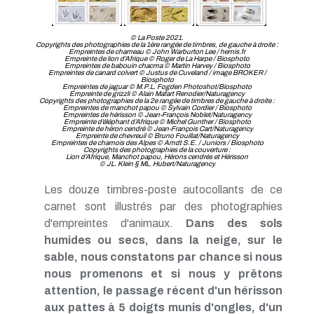
© La Poste 2021.
Copyrights des photographies de la 1ère rangée de timbres, de gauche à droite :
Empreintes de chameau © John Warburton Lee / hemis.fr
Empreinte de lion d’Afrique © Roger de La Harpe / Biosphoto
Empreintes de babouin chacma © Martin Harvey / Biosphoto
Empreintes de canard colvert © Justus de Cuveland / image BROKER /
Biosphoto
Empreintes de jaguar © M.P.L. Fogden Photoshot/Biosphoto
Empreinte de grizzli © Alain Mafart Renodier/Naturagency
Copyrights des photographies de la 2e rangée de timbres de gauche à droite :
Empreintes de manchot papou © Sylvain Cordier / Biosphoto
Empreintes de hérisson © Jean-François Noblet/Naturagency
Empreinte d’éléphant d’Afrique © Michel Gunther / Biosphoto
Empreinte de héron cendré © Jean-François Cart/Naturagency
Empreinte de chevreuil © Bruno Fouillat/Naturagency
Empreintes de chamois des Alpes © Amdt S.E. / Juniors / Biosphoto
Copyrights des photographies de la couverture :
Lion d’Afrique, Manchot papou, Hérons cendrés et Hérisson
© JL. Klein § ML. Hubert/Naturagency
Les douze timbres-poste autocollants de ce
carnet sont illustrés par des photographies
d'empreintes d'animaux.
Dans des sols
humides ou secs, dans la neige, sur le
sable, nous constatons par chance si nous
nous promenons et si nous y prêtons
attention, le passage récent d'un hérisson
aux pattes à 5 doigts munis d'ongles, d'un