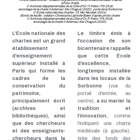
photo charte
© Archives départementales de la Côte-d'Or / F.Petot / PS 2518,
encodage de la charte ©Ademec/ Alix Chagué (2020), porte de la Sorbonne
© École nationale des chartes - Cl. Myr Muratet (2014).
Bords de feuille : création Christophe Laborde-Balen d’après photo charte
© Archives départementales de la Côte-d'Or /F.Petot / PS 2518,
encodage de la charte ©Ademec/ Alix Chagué (2020).
L’École nationale des
Le timbre émis à
chartes est un grand
l’occasion de son
établissement
bicentenaire rappelle
d’enseignement
que cette École
supérieur installé à
d’excellence,
Paris qui forme les
longtemps installée
cadres de la
dans les locaux de la
conservation du
Sorbonne
(vue du
patrimoine,
portail d’entrée, au
principalement écrit
centre),
a su marier la
(archives et
tradition et
bibliothèques), ainsi
l’innovation,
comme
que des chercheurs
l’indiquent une charte
et des enseignants-
médiévale (à gauche),
chercheurs dans le
tirée des fonds des