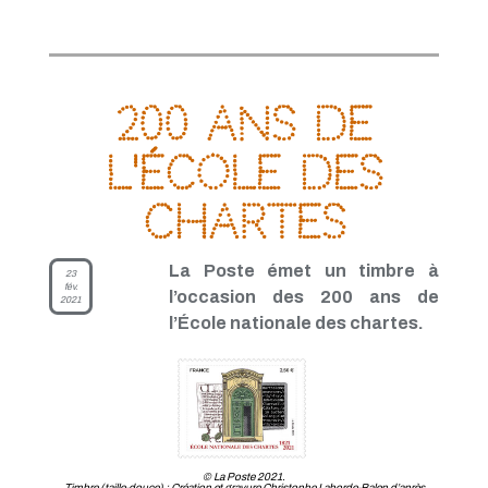
200 ans de
l'École des
Chartes
La Poste émet un timbre à
23
fév.
l’occasion des 200 ans de
2021
l’École nationale des chartes.
© La Poste 2021.
Timbre (taille-douce) : Création et gravure Christophe Laborde-Balen d’après