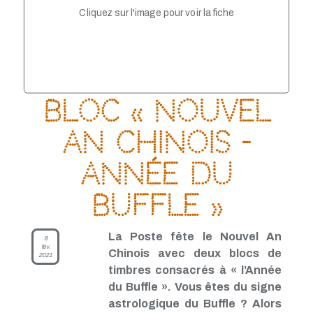
TP - Juin 2021
Cliquez sur l'image pour voir la fiche
TP - Mai 2021
TP - Avril 2021
TP - Mars 2021
TP - Février 2021
TP - Janvier 2021
TP - Novembre 2020
Bloc « Nouvel
TP - Octobre 2020
TP - Septembre 2020
TP - Août 2020
An Chinois –
TP - Juillet 2020
TP - Juin 2020
Année du
TP - Mai 2020
TP - Avril 2020
Buffle »
TP - Mars 2020
TP - Février 2020
TP - Janvier 2020
La Poste fête le Nouvel An
8
TP - Décembre 2019
fév.
Chinois avec deux blocs de
TP - Novembre 2019
2021
TP - Octobre 2019
timbres consacrés à « l’Année
TP - Septembre 2019
du Buffle ». Vous êtes du signe
TP - Août 2019
astrologique du Buffle ? Alors
TP - Juillet 2019