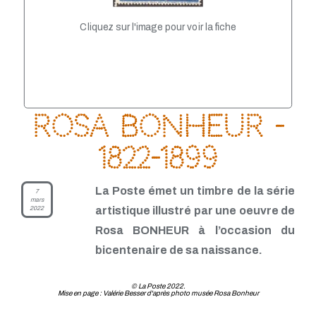
TP - Juin 2021
TP - Mai 2021
Cliquez sur l'image pour voir la fiche
TP - Avril 2021
TP - Mars 2021
TP - Février 2021
TP - Janvier 2021
TP - Novembre 2020
TP - Octobre 2020
Rosa Bonheur -
TP - Septembre 2020
TP - Août 2020
TP - Juillet 2020
1822-1899
TP - Juin 2020
TP - Mai 2020
TP - Avril 2020
La Poste émet un timbre de la série
7
TP - Mars 2020
mars
2022
artistique illustré par une oeuvre de
TP - Février 2020
TP - Janvier 2020
Rosa BONHEUR à l’occasion du
TP - Décembre 2019
bicentenaire de sa naissance.
TP - Novembre 2019
TP - Octobre 2019
TP - Septembre 2019
© La Poste 2022.
Mise en page : Valérie Besser d'après photo musée Rosa Bonheur
TP - Août 2019
TP - Juillet 2019