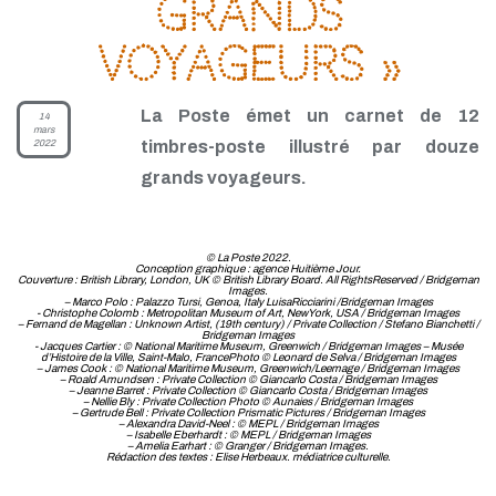
grands
voyageurs »
La Poste émet un carnet de 12
14
mars
2022
timbres-poste illustré par douze
grands voyageurs.
© La Poste 2022.
Conception graphique : agence Huitième Jour.
Couverture : British Library, London, UK © British Library Board. All RightsReserved / Bridgeman
Images.
– Marco Polo : Palazzo Tursi, Genoa, Italy LuisaRicciarini /Bridgeman Images
- Christophe Colomb : Metropolitan Museum of Art, NewYork, USA / Bridgeman Images
– Fernand de Magellan : Unknown Artist, (19th century) / Private Collection / Stefano Bianchetti /
Bridgeman Images
- Jacques Cartier : © National Maritime Museum, Greenwich / Bridgeman Images – Musée
d’Histoire de la Ville, Saint-Malo, FrancePhoto © Leonard de Selva / Bridgeman Images
– James Cook : © National Maritime Museum, Greenwich/Leemage / Bridgeman Images
– Roald Amundsen : Private Collection © Giancarlo Costa / Bridgeman Images
– Jeanne Barret : Private Collection © Giancarlo Costa / Bridgeman Images
– Nellie Bly : Private Collection Photo © Aunaies / Bridgeman Images
– Gertrude Bell : Private Collection Prismatic Pictures / Bridgeman Images
– Alexandra David-Neel : © MEPL / Bridgeman Images
– Isabelle Eberhardt : © MEPL / Bridgeman Images
– Amelia Earhart : © Granger / Bridgeman Images.
Rédaction des textes : Elise Herbeaux. médiatrice culturelle.