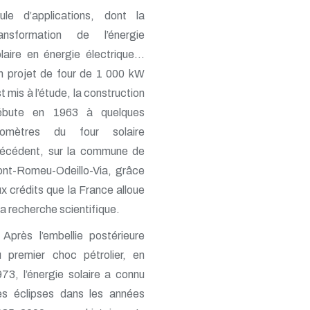
oule d’applications, dont la
ransformation de l’énergie
laire en énergie électrique…
n projet de four de 1 000 kW
t mis à l’étude, la construction
ébute en 1963 à quelques
ilomètres du four solaire
récédent, sur la commune de
ont-Romeu-Odeillo-Via, grâce
x crédits que la France alloue
la recherche scientifique.
Après l’embellie postérieure
u premier choc pétrolier, en
73, l’énergie solaire a connu
es éclipses dans les années