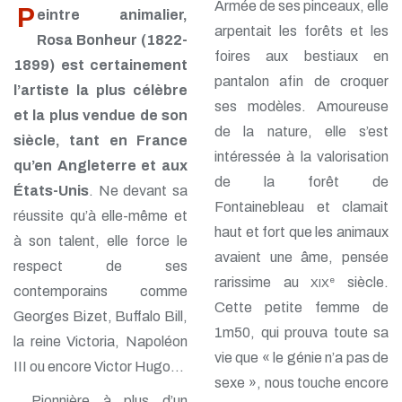
Armée de ses pinceaux, elle
P
eintre animalier,
TP - Juin 2019
arpentait les forêts et les
TP - Mai 2019
Rosa Bonheur (1822-
TP - Avril 2019
foires aux bestiaux en
1899) est certainement
TP - Mars 2019
pantalon afin de croquer
TP - Février 2019
l’artiste la plus célèbre
TP - Janvier 2019
ses modèles. Amoureuse
et la plus vendue de son
TP - Décembre 2018
de la nature, elle s’est
siècle, tant en France
TP - Novembre 2018
intéressée à la valorisation
TP - Octobre 2018
qu’en Angleterre et aux
TP - Septembre 2018
de la forêt de
États-Unis
. Ne devant sa
TP - Août 2018
Fontainebleau et clamait
TP - Juillet 2018
réussite qu’à elle-même et
TP - Juin 2018
haut et fort que les animaux
à son talent, elle force le
TP - Mai 2018
avaient une âme, pensée
respect de ses
TP - Avril 2018
rarissime au
siècle.
e
TP - Mars 2018
XIX
contemporains comme
TP - Février 2018
Cette petite femme de
Georges Bizet, Buffalo Bill,
TP - Janvier 2018
1m50, qui prouva toute sa
la reine Victoria, Napoléon
vie que « le génie n’a pas de
III ou encore Victor Hugo…
sexe », nous touche encore
Pionnière à plus d’un