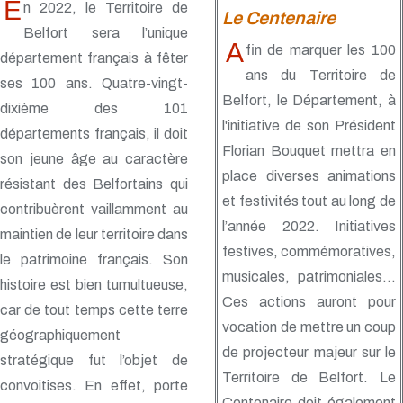
E
n 2022, le Territoire de
Le Centenaire
Belfort sera l’unique
A
fin de marquer les 100
département français à fêter
ans du Territoire de
ses 100 ans. Quatre-vingt-
Belfort, le Département, à
dixième des 101
l'initiative de son Président
départements français, il doit
Florian Bouquet mettra en
son jeune âge au caractère
place diverses animations
résistant des Belfortains qui
et festivités tout au long de
contribuèrent vaillamment au
l’année 2022. Initiatives
maintien de leur territoire dans
festives, commémoratives,
le patrimoine français. Son
musicales, patrimoniales…
histoire est bien tumultueuse,
Ces actions auront pour
car de tout temps cette terre
vocation de mettre un coup
géographiquement
de projecteur majeur sur le
stratégique fut l’objet de
Territoire de Belfort. Le
convoitises. En effet, porte
Centenaire doit également