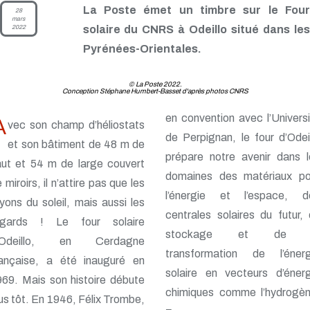
La Poste émet un timbre sur le Four
28
mars
2022
solaire du CNRS à Odeillo situé dans les
Pyrénées-Orientales.
© La Poste 2022.
Conception Stéphane Humbert-Basset d'après photos CNRS
en convention avec l’Univers
A
vec son champ d’héliostats
de Perpignan, le four d’Odei
et son bâtiment de 48 m de
prépare notre avenir dans l
aut et 54 m de large couvert
domaines des matériaux po
 miroirs, il n’attire pas que les
l’énergie et l’espace, d
yons du soleil, mais aussi les
centrales solaires du futur,
egards ! Le four solaire
stockage et de 
’Odeillo, en Cerdagne
transformation de l’énerg
rançaise, a été inauguré en
solaire en vecteurs d’énerg
69. Mais son histoire débute
chimiques comme l’hydrogèn
us tôt. En 1946, Félix Trombe,