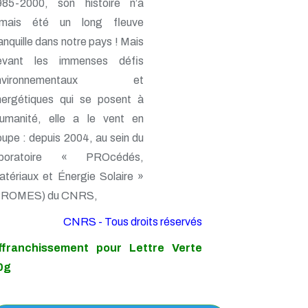
985-2000, son histoire n’a
amais été un long fleuve
anquille dans notre pays ! Mais
evant les immenses défis
nvironnementaux et
nergétiques qui se posent à
’humanité, elle a le vent en
upe : depuis 2004, au sein du
aboratoire « PROcédés,
tériaux et Énergie Solaire »
PROMES) du CNRS,
CNRS - Tous droits réservés
ffranchissement pour Lettre Verte
0g