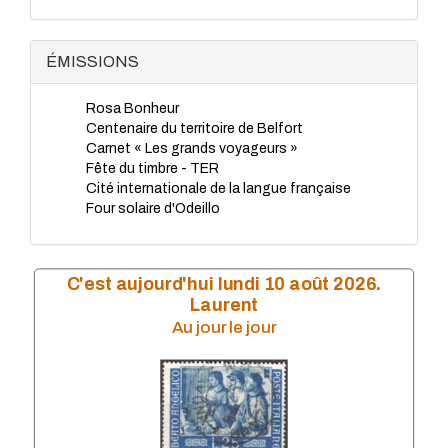
TP - Juillet 2023
TP - Juin 2023
TP - Mai 2023
ÉMISSIONS
TP - Avril 2023
TP - Mars 2023
Rosa Bonheur
TP - Février 2023
Centenaire du territoire de Belfort
TP - Janvier 2023
Carnet « Les grands voyageurs »
TP - Novembre 2022
Fête du timbre - TER
TP - Octobre 2022
Cité internationale de la langue française
TP - Septembre 2022
Four solaire d'Odeillo
TP - Août 2022
TP - Juillet 2022
TP - Juin 2022
TP - Mai 2022
C'est aujourd'hui lundi 10 août 2026.
TP - Avril 2022
Laurent
TP - Mars 2022
Au jour le jour
TP - Février 2022
TP - Janvier 2022
TP - Novembre 2021
TP - Octobre 2021
TP - Septembre 2021
TP - Juillet 2021