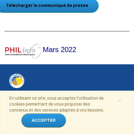
Télécharger le communiqué de presse
Mars 2022
L'adhésion est possible à tout moment de l'année,
En utilisant ce site, vous acceptez l'utilisation de
×
cependant, après le 1er septembre, la cotisation est
cookies permettant de vous proposer des
contenus et des services adaptés à vos besoins.
réduite au tiers de son montant pour le reste de l'année
en cours.
ACCEPTER
Philapostel