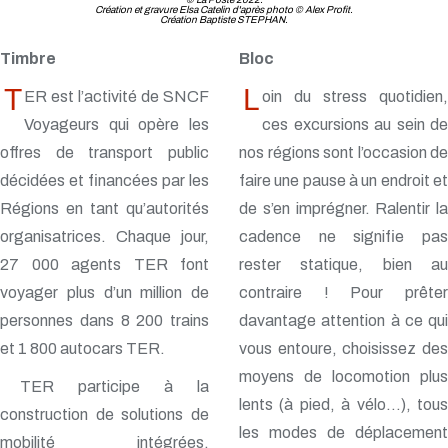
Création et gravure Elsa Catelin d'après photo © Alex Profit.
Création Baptiste STEPHAN.
Timbre
Bloc
T
L
ER est l’activité de SNCF
oin du stress quotidien,
Voyageurs qui opère les
ces excursions au sein de
offres de transport public
nos régions sont l’occasion de
décidées et financées par les
faire une pause à un endroit et
Régions en tant qu’autorités
de s’en imprégner. Ralentir la
organisatrices. Chaque jour,
cadence ne signifie pas
27 000 agents TER font
rester statique, bien au
voyager plus d’un million de
contraire ! Pour prêter
personnes dans 8 200 trains
davantage attention à ce qui
et 1 800 autocars TER.
vous entoure, choisissez des
moyens de locomotion plus
TER participe à la
lents (à pied, à vélo…), tous
construction de solutions de
les modes de déplacement
mobilité intégrées,