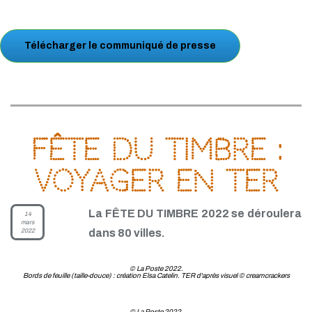
Télécharger le communiqué de presse
Fête du timbre :
Voyager en TER
La FÊTE DU TIMBRE 2022 se déroulera
14
mars
2022
dans 80 villes.
© La Poste 2022.
Bords de feuille (taille-douce) : création Elsa Catelin. TER d'après visuel © creamcrackers
© La Poste 2022.