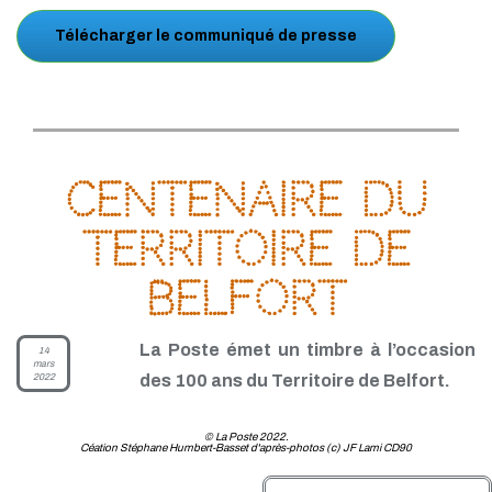
Télécharger le communiqué de presse
Centenaire du
territoire de
Belfort
La Poste émet un timbre à l’occasion
14
mars
2022
des 100 ans du Territoire de Belfort.
© La Poste 2022.
Céation Stéphane Humbert-Basset d'après-photos (c) JF Lami CD90