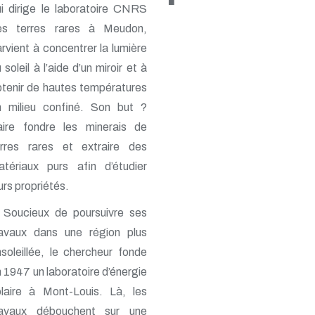
■
i dirige le laboratoire CNRS
es terres rares à Meudon,
rvient à concentrer la lumière
 soleil à l’aide d’un miroir et à
tenir de hautes températures
n milieu confiné. Son but ?
aire fondre les minerais de
erres rares et extraire des
atériaux purs afin d’étudier
urs propriétés.
Soucieux de poursuivre ses
ravaux dans une région plus
soleillée, le chercheur fonde
 1947 un laboratoire d’énergie
olaire à Mont-Louis. Là, les
ravaux débouchent sur une