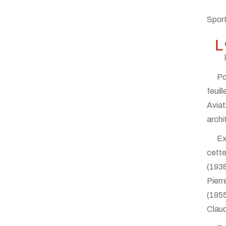
Sports
L
Po
feuil
Aviat
archi
Ex
cette
(1938
Pierr
(1955
Claud