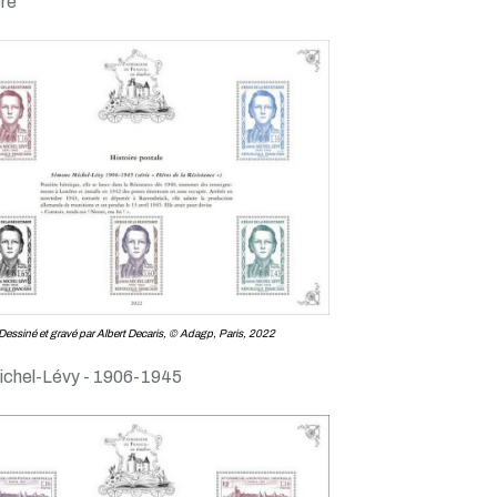
ère
Dessiné et gravé par Albert Decaris, © Adagp, Paris, 2022
chel-Lévy - 1906-1945