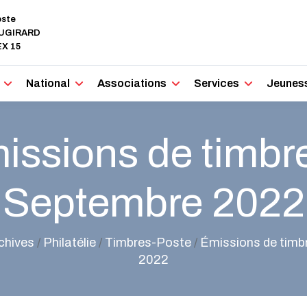
oste
AUGIRARD
X 15
National
Associations
Services
Jeunes
issions de timbre
Septembre 2022
chives
/
Philatélie
/
Timbres-Poste
/
Émissions de timb
2022