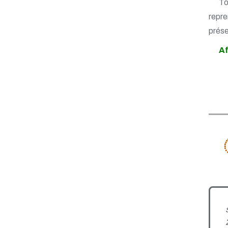
To
repr
prése
Af