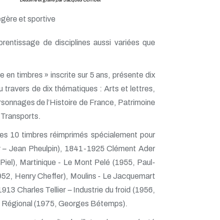
égère et sportive
prentissage de disciplines aussi variées que
 en timbres » inscrite sur 5 ans, présente dix
u travers de dix thématiques : Arts et lettres,
rsonnages de l’Histoire de France, Patrimoine
t Transports.
 ces 10 timbres réimprimés spécialement pour
y – Jean Pheulpin), 1841-1925 Clément Ader
Piel), Martinique - Le Mont Pelé (1955, Paul-
952, Henry Cheffer), Moulins - Le Jacquemart
3 Charles Tellier – Industrie du froid (1956,
ro Régional (1975, Georges Bétemps).