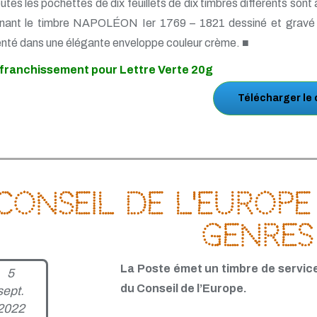
utes les pochettes de dix feuillets de dix timbres différents so
enant le timbre NAPOLÉON Ier 1769 – 1821 dessiné et gravé p
nté dans une élégante enveloppe couleur crème. ■
franchissement pour Lettre Verte 20g
Télécharger le
Conseil de l'Europe 
genres
La Poste émet un timbre de service
5
du Conseil de l’Europe.
sept.
2022