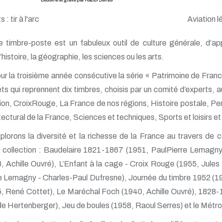
 : tir à l'arc
Aviation l
e timbre-poste est un fabuleux outil de culture générale, d’ap
l’histoire, la géographie, les sciences ou les arts.
ur la troisième année consécutive la série « Patrimoine de France
lets qui reprennent dix timbres, choisis par un comité d’experts, a
ion, CroixRouge, La France de nos régions, Histoire postale, Pe
tectural de la France, Sciences et techniques, Sports et loisirs e
plorons la diversité et la richesse de la France au travers de
 collection : Baudelaire 1821-1867 (1951, PaulPierre Lemagn
, Achille Ouvré), L’Enfant à la cage - Croix Rouge (1955, Jules 
e Lemagny - Charles-Paul Dufresne), Journée du timbre 1952 (1
, René Cottet), Le Maréchal Foch (1940, Achille Ouvré), 1828-191
e Hertenberger), Jeu de boules (1958, Raoul Serres) et le Mét