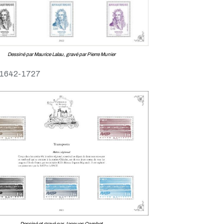
Dessiné par Maurice Lalau, gravé par Pierre Munier
 1642-1727
Dessiné et gravé par Jacques Combet