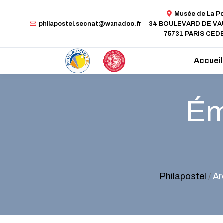
Musée de La P
philapostel.secnat@wanadoo.fr
34 BOULEVARD DE V
75731 PARIS CEDE
Accueil
Ém
Philapostel
/
Ar