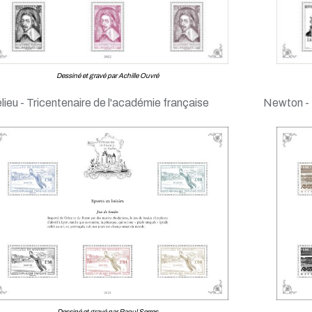
Dessiné et gravé par Achille Ouvré
lieu - Tricentenaire de l'académie française
Newton -
Dessiné et gravé par Raoul Serres