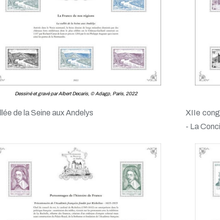
Dessiné et gravé par Albert Decaris, © Adagp, Paris, 2022
llée de la Seine aux Andelys
XIIe cong
- La Conc