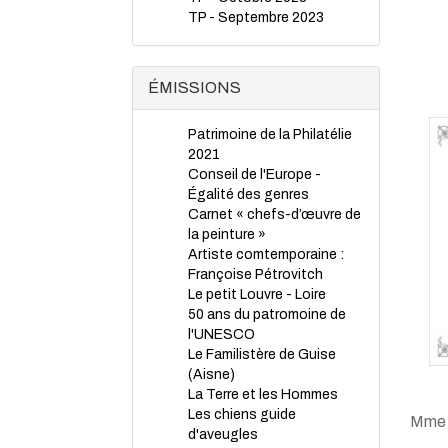
TP - Septembre 2023
TP - Juillet 2023
TP - Juin 2023
TP - Mai 2023
ÉMISSIONS
TP - Avril 2023
TP - Mars 2023
Patrimoine de la Philatélie
TP - Février 2023
2021
TP - Janvier 2023
Conseil de l'Europe -
TP - Novembre 2022
Égalité des genres
TP - Octobre 2022
Carnet « chefs-d’œuvre de
TP - Septembre 2022
la peinture »
TP - Août 2022
Artiste comtemporaine :
TP - Juillet 2022
Françoise Pétrovitch
TP - Juin 2022
Le petit Louvre - Loire
TP - Mai 2022
50 ans du patromoine de
TP - Avril 2022
l'UNESCO
TP - Mars 2022
Le Familistère de Guise
TP - Février 2022
(Aisne)
TP - Janvier 2022
La Terre et les Hommes
TP - Novembre 2021
Les chiens guide
TP - Octobre 2021
Mme d
d'aveugles
TP - Septembre 2021