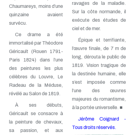
ravages de la maladie.
Chaumareys, moins d’une
Sur la côte normande, il
quinzaine avaient
exécute des études de
survécu.
ciel et de mer.
Ce drame a été
Épique et terrifiante,
immortalisé par Théodore
l’œuvre finale, de 7 m de
Géricault (Rouen 1791-
long, dérouta le public de
Paris 1824) dans l’une
1819. Vision tragique de
des peintures les plus
la destinée humaine, elle
célèbres du Louvre, Le
s’est imposée comme
Radeau de la Méduse,
l’une des œuvres
révélé au Salon de 1819.
majeures du romantisme,
À ses débuts,
à la portée universelle. ■
Géricault se consacre à
Jérôme Coignard -
la peinture de chevaux,
Tous droits réservés.
sa passion, et aux