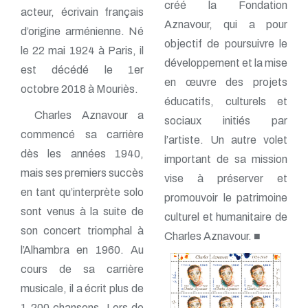
créé la Fondation
acteur, écrivain français
Aznavour, qui a pour
d’origine arménienne. Né
objectif de poursuivre le
le 22 mai 1924 à Paris, il
développement et la mise
est décédé le 1er
en œuvre des projets
octobre 2018 à Mouriès.
éducatifs, culturels et
Charles Aznavour a
sociaux initiés par
commencé sa carrière
l’artiste. Un autre volet
dès les années 1940,
important de sa mission
mais ses premiers succès
vise à préserver et
en tant qu’interprète solo
promouvoir le patrimoine
sont venus à la suite de
culturel et humanitaire de
son concert triomphal à
Charles Aznavour. ■
l’Alhambra en 1960. Au
cours de sa carrière
musicale, il a écrit plus de
1 200 chansons. Lors de