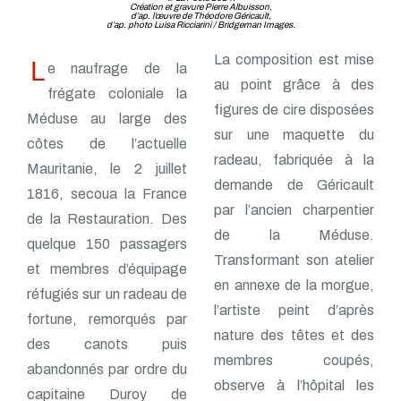
Création et gravure Pierre Albuisson,
d’ap. l’œuvre de Théodore Géricault,
d’ap. photo Luisa Ricciarini / Bridgeman Images.
La composition est mise
L
e naufrage de la
au point grâce à des
frégate coloniale la
figures de cire disposées
Méduse au large des
sur une maquette du
côtes de l’actuelle
radeau, fabriquée à la
Mauritanie, le 2 juillet
demande de Géricault
1816, secoua la France
par l’ancien charpentier
de la Restauration. Des
de la Méduse.
quelque 150 passagers
Transformant son atelier
et membres d’équipage
en annexe de la morgue,
réfugiés sur un radeau de
l’artiste peint d’après
fortune, remorqués par
nature des têtes et des
des canots puis
membres coupés,
abandonnés par ordre du
observe à l’hôpital les
capitaine Duroy de