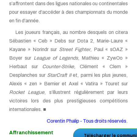
s’affrontent dans des ligues nationales ou continentales
pour essayer d’accéder à des championnats du monde
en fin d’année.
Les joueurs français, au nombre desquels on citera
Sébastien « Ceb » Debs sur Dota 2, Marie-Laure «
Kayane » Norindr sur
Street Fighter
, Paul « sOAZ »
Boyer sur
League of Legends
, Mathieu « ZywOo »
Herbaut sur
Counter-Strike
, Clément « Clem »
Desplanches sur
StarCraft II
et, parmi les plus jeunes,
Alexis « zen » Bernier et Axel « Vatira » Touret sur
Rocket League
, s’illustrent régulièrement par leurs
victoires lors des plus prestigieuses compétitions
internationales. ■
Corentin Phalip - Tous droits réservés.
Affranchissement
Télécharger le communi