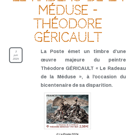
Méduse -
Théodore
Géricault
La Poste émet un timbre d’une
3
juin
2024
œuvre majeure du peintre
Théodore GÉRICAULT « Le Radeau
de la Méduse », à l’occasion du
bicentenaire de sa disparition.
© La Poste 2024.