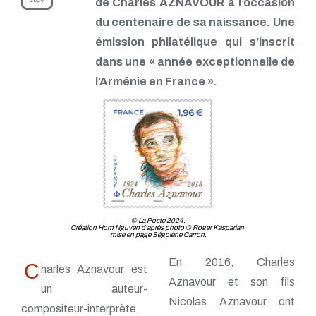
2024
de Charles AZNAVOUR à l’occasion
TP - Mars 2019
TP - Février 2019
du centenaire de sa naissance. Une
TP - Janvier 2019
émission philatélique qui s’inscrit
TP - Décembre 2018
TP - Novembre 2018
dans une « année exceptionnelle de
TP - Octobre 2018
l’Arménie en France ».
TP - Septembre 2018
TP - Août 2018
TP - Juillet 2018
TP - Juin 2018
TP - Mai 2018
TP - Avril 2018
TP - Mars 2018
TP - Février 2018
TP - Janvier 2018
© La Poste 2024.
Création Hom Nguyen d'après photo © Roger Kasparian,
mise en page Ségolène Carron.
En 2016, Charles
C
harles Aznavour est
Aznavour et son fils
un auteur-
Nicolas Aznavour ont
compositeur-interprète,