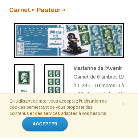
Carnet « Pasteur »
Marianne de l'Avenir
Carnet de 6 timbres LV
à 1.29 € - 6 timbres LI à
1.80 € - 1 timbre LV
En utilisant ce site, vous acceptez l'utilisation de
×
100g à 2.32 € - 1
cookies permettant de vous proposer des
timbre à 3.70 €
contenus et des services adaptés à vos besoins.
gommés
ACCEPTER
Date d'émission : 8
janvier 2024