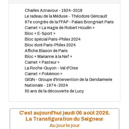
TP - Mars 2023
Charles Aznavour - 1924-2018
TP - Février 2023
Le radeau de la Méduse - Théodore Géricault
TP - Janvier 2023
97e congrès de la FFAP - Palais Brongniart Paris
TP - Novembre 2022
Carnet « La magie de Robert Houdin »
TP - Octobre 2022
Bloc « E-Sport »
TP - Septembre 2022
Bloc spécial Paris-Philex 2024
TP - Août 2022
Bloc doré Paris-Philex 2024
TP - Juillet 2022
Affiche Blason de Paris
TP - Juin 2022
Bloc « Marianne à la Nef »
TP - Mai 2022
Carnet « Pasteur »
TP - Avril 2022
La Roche-Guyon - Val d'Oise
TP - Mars 2022
Carnet « Pokémon »
TP - Février 2022
GIGN - Groupe d'Intervention de la Gendarmerie
TP - Janvier 2022
Nationale - 1974-2024
TP - Novembre 2021
50 ans de la découverte de Lucy
TP - Octobre 2021
TP - Septembre 2021
TP - Juillet 2021
TP - Juin 2021
C'est aujourd'hui jeudi 06 août 2026.
TP - Mai 2021
La Transfiguration du Seigneur
TP - Avril 2021
Au jour le jour
TP - Mars 2021