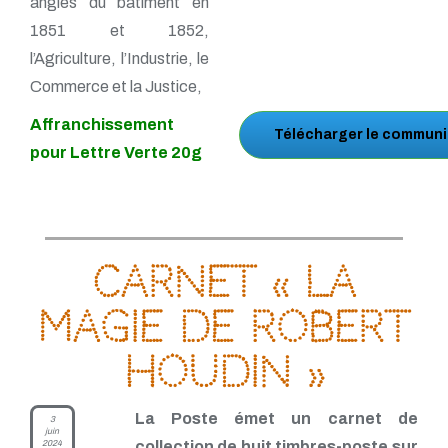
angles du bâtiment en
1851 et 1852,
l’Agriculture, l’Industrie, le
Commerce et la Justice,
Affranchissement
Télécharger le communi
pour Lettre Verte 20g
Carnet « La
magie de Robert
Houdin »
La Poste émet un carnet de
3
juin
2024
collection de huit timbres-poste sur