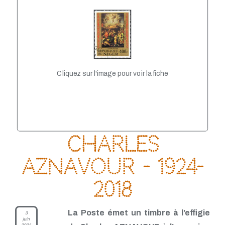
TP - Février 2021
TP - Janvier 2021
TP - Novembre 2020
TP - Octobre 2020
TP - Septembre 2020
TP - Août 2020
TP - Juillet 2020
Cliquez sur l'image pour voir la fiche
TP - Juin 2020
TP - Mai 2020
TP - Avril 2020
TP - Mars 2020
TP - Février 2020
TP - Janvier 2020
TP - Décembre 2019
Charles
TP - Novembre 2019
TP - Octobre 2019
Aznavour - 1924-
TP - Septembre 2019
TP - Août 2019
2018
TP - Juillet 2019
TP - Juin 2019
TP - Mai 2019
La Poste émet un timbre à l’effigie
3
TP - Avril 2019
juin