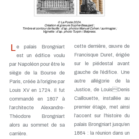
© La Poste 2024.
Création et gravure Sophie Beaujard ;
Timbre et contour de feuille : d’ap. photos Manuel Cohen / aurimages ;
Vignette : d’ap. photo Turpin / Belpress.
L
cette dernière, œuvre de
e palais Brongniart
Francisque Duret, érigée
est un édifice voulu
sur le piédestal avant
par Napoléon pour être le
gauche de l’édifice. Une
siège de la Bourse de
autre allégorie de la
Paris, créée à l’origine par
Justice, de LouisDenis
Louis XV en 1724. Il fut
Caillouette, installée au
commandé en 1807 à
premier étage, met ainsi
l’architecte Alexandre-
l’accent sur l’histoire du
Théodore Brongniart
palais Brongniart jusqu’en
alors au sommet de sa
1864 : la réunion dans un
carrière.