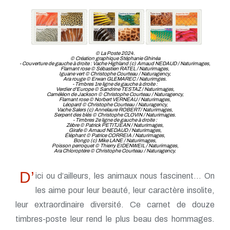
TP - Mai 2019
TP - Avril 2019
TP - Mars 2019
TP - Février 2019
TP - Janvier 2019
© La Poste 2024.
TP - Décembre 2018
© Création graphique Stéphanie Ghinéa
- Couverture de gauche à droite : Vache Highland (c) Arnaud NEDAUD / Naturimages,
TP - Novembre 2018
Flamant rose © Sébastien RATEL / Naturimages,
Iguane vert © Christophe Courteau / Naturagency,
TP - Octobre 2018
Ara rouge © Erwan GLEMAREC / Naturimges.
- Timbres 1re ligne de gauche à droite :
TP - Septembre 2018
Verdier d'Europe © Sandrine TESTAZ / Naturimages,
Caméléon de Jackson © Christophe Courteau / Naturagency,
TP - Août 2018
Flamant rose © Norbert VERNEAU / Naturimages,
Léopard © Christophe Courteau / Naturagency,
TP - Juillet 2018
Vache Salers (c) Annelaure ROBERT/ Naturimages,
Serpent des blés © Christophe CLOVIN / Naturimages.
TP - Juin 2018
- Timbres 2e ligne de gauche à droite :
Zèbre © Patrick PETITJEAN / Naturimages,
TP - Mai 2018
Girafe © Arnaud NEDAUD / Naturimages,
Éléphant © Patrice CORREIA / Naturimages,
TP - Avril 2018
Bongo (c) Mike LANE / Naturimages,
Poisson perroquet © Thierry EIDENWEIL / Naturimages,
TP - Mars 2018
Ara Chloroptère © Christophe Courteau / Naturagency.
TP - Février 2018
TP - Janvier 2018
D’
ici ou d’ailleurs, les animaux nous fascinent… On
les aime pour leur beauté, leur caractère insolite,
leur extraordinaire diversité. Ce carnet de douze
timbres-poste leur rend le plus beau des hommages.