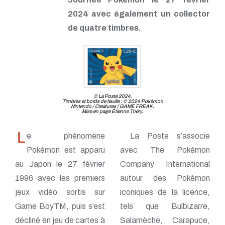
2024 avec également un collector
de quatre timbres.
© La Poste 2024.
Timbres et bords de feuille : © 2024 Pokémon
Nintendo / Creatures / GAME FREAK.
Mise en page Étienne Théry.
L
e phénomène
La Poste s’associe
Pokémon est apparu
avec The Pokémon
au Japon le 27 février
Company International
1996 avec les premiers
autour des Pokémon
jeux vidéo sortis sur
iconiques de la licence,
Game BoyTM, puis s’est
tels que Bulbizarre,
décliné en jeu de cartes à
Salamèche, Carapuce,