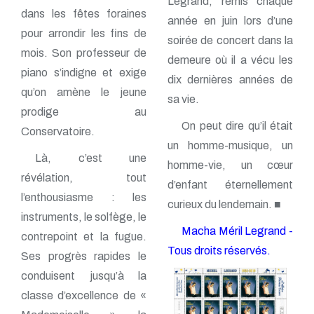
Legrand, remis chaque
dans les fêtes foraines
année en juin lors d’une
pour arrondir les fins de
soirée de concert dans la
mois. Son professeur de
demeure où il a vécu les
piano s’indigne et exige
dix dernières années de
qu’on amène le jeune
sa vie.
prodige au
On peut dire qu’il était
Conservatoire.
un homme-musique, un
Là, c’est une
homme-vie, un cœur
révélation, tout
d’enfant éternellement
l’enthousiasme : les
curieux du lendemain. ■
instruments, le solfège, le
Macha Méril Legrand -
contrepoint et la fugue.
Tous droits réservés.
Ses progrès rapides le
conduisent jusqu’à la
classe d’excellence de «