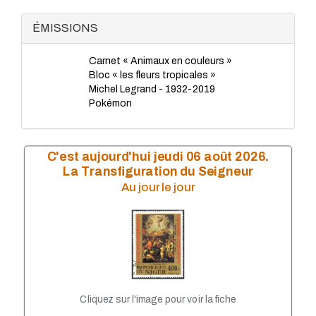
TP - Juin 2023
TP - Mai 2023
ÉMISSIONS
TP - Avril 2023
TP - Mars 2023
Carnet « Animaux en couleurs »
TP - Février 2023
Bloc « les fleurs tropicales »
TP - Janvier 2023
Michel Legrand - 1932-2019
TP - Novembre 2022
Pokémon
TP - Octobre 2022
TP - Septembre 2022
TP - Août 2022
TP - Juillet 2022
C'est aujourd'hui jeudi 06 août 2026.
TP - Juin 2022
La Transfiguration du Seigneur
TP - Mai 2022
Au jour le jour
TP - Avril 2022
TP - Mars 2022
TP - Février 2022
TP - Janvier 2022
TP - Novembre 2021
TP - Octobre 2021
TP - Septembre 2021
TP - Juillet 2021
Cliquez sur l'image pour voir la fiche
TP - Juin 2021