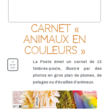
TP - Mai 2021
TP - Avril 2021
TP - Mars 2021
TP - Février 2021
TP - Janvier 2021
TP - Novembre 2020
Carnet «
TP - Octobre 2020
TP - Septembre 2020
Animaux en
TP - Août 2020
TP - Juillet 2020
couleurs »
TP - Juin 2020
TP - Mai 2020
TP - Avril 2020
La Poste émet un carnet de 12
12
TP - Mars 2020
février
2024
timbres-poste, illustré par des
TP - Février 2020
TP - Janvier 2020
photos en gros plan de plumes, de
TP - Décembre 2019
pelages ou d’écailles d’animaux.
TP - Novembre 2019
TP - Octobre 2019
TP - Septembre 2019
TP - Août 2019
TP - Juillet 2019
TP - Juin 2019