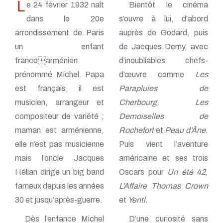
L
e 24 février 1932 naît
Bientôt le cinéma
dans le 20e
s’ouvre à lui, d’abord
arrondissement de Paris
auprès de Godard, puis
un enfant
de Jacques Demy, avec
francoarménien
d’inoubliables chefs-
prénommé Michel. Papa
d’œuvre comme
Les
est français, il est
Parapluies de
musicien, arrangeur et
Cherbourg
,
Les
compositeur de variété ;
Demoiselles de
maman est arménienne,
Rochefort
et
Peau d’Âne
.
elle n’est pas musicienne
Puis vient l’aventure
mais l’oncle Jacques
américaine et ses trois
Hélian dirige un big band
Oscars pour
Un été 42
,
fameux depuis les années
L’Affaire Thomas Crown
30 et jusqu’après-guerre.
et
Yentl
.
Dès l’enfance Michel
D’une curiosité sans