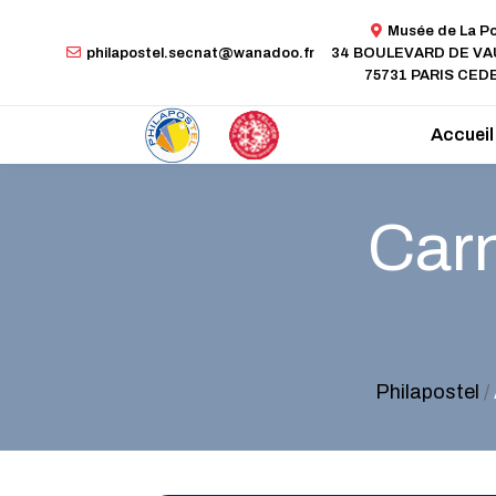
Musée de La P
philapostel.secnat@wanadoo.fr
34 BOULEVARD DE V
75731 PARIS CEDE
Accueil
Carn
Philapostel
/