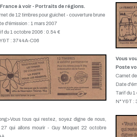
France à voir - Portraits de régions.
net de 12 timbres pour guichet - couverture brune
e d'émission : 1 mars 2007
if du 1 octobre 2006 : 0.54 €
 Y&T : 3744A-C06
Vous vou
Poste vo
Carnet de
Date d'ém
Tarif du 1
N° Y&T :
ong>Vous tous qui restez, soyez digne de nous,
 27 qui allons mourir - Guy Moquet 22 octobre
44.