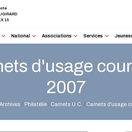
oste
AUGIRARD
X 15
National
Associations
Services
Jeunes
ets d'usage cour
2007
Archives
/
Philatélie
/
Carnets U.C.
/
Carnets d'usage c