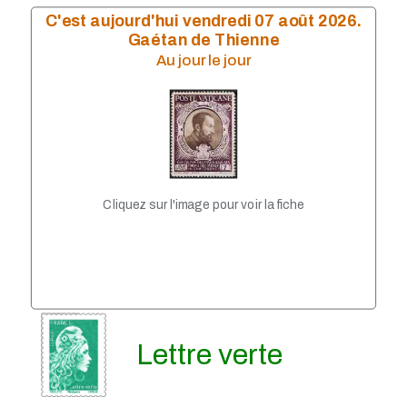
Année 2009
C'est aujourd'hui vendredi 07 août 2026.
Année 2008
Gaétan de Thienne
Année 2007
Au jour le jour
année 2006
Année 2004
Année 2005
Année 2003
Année 2002
Année 2001
Année 1999
Année 1998
Cliquez sur l'image pour voir la fiche
Année 1997
Année 1996
Année 1995
Année 1994
Année 1993
Lettre verte