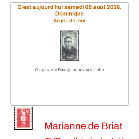
Année 2009
C'est aujourd'hui samedi 08 août 2026.
Année 2008
Dominique
Année 2007
Au jour le jour
année 2006
Année 2004
Année 2005
Année 2003
Année 2002
Année 2001
Année 1999
Année 1998
Cliquez sur l'image pour voir la fiche
Année 1997
Année 1996
Année 1995
Année 1994
Année 1993
Marianne de Briat