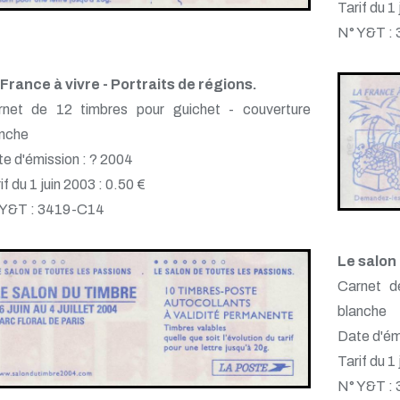
Tarif du 1
N° Y&T :
France à vivre - Portraits de régions.
rnet de 12 timbres pour guichet - couverture
anche
e d'émission : ? 2004
if du 1 juin 2003 : 0.50 €
 Y&T : 3419-C14
Le salon 
Carnet d
blanche
Date d'ém
Tarif du 1
N° Y&T :