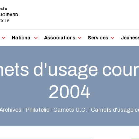
oste
AUGIRARD
X 15
National
Associations
Services
Jeunes
ets d'usage cour
2004
Archives
/
Philatélie
/
Carnets U.C.
/
Carnets d'usage c