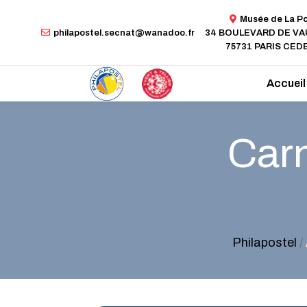
Musée de La P
philapostel.secnat@wanadoo.fr
34 BOULEVARD DE V
75731 PARIS CEDE
Accueil
Carn
Philapostel
/