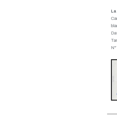
La
Ca
bl
Dat
Tar
N°