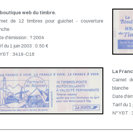
 boutique web du timbre.
rnet de 12 timbres pour guichet - couverture
anche
e d'émission : ? 2004
if du 1 juin 2003 : 0.50 €
 Y&T : 3419-C16
La France
Carnet d
blanche
Date d'ém
Tarif du 1
N° Y&T :