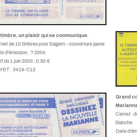
timbre, un plaisir qui se communique.
net de 10 timbres pour Sagem - couverture jaune
e d'émission : ? 2004
if du 1 juin 2003 : 0.50 €
 Y&T : 3419-C12
Grand co
Mariann
Carnet d
blanche
Date d'ém