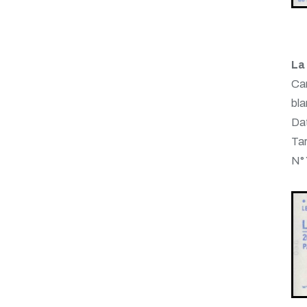
La 
Ca
bl
Dat
Tar
N°