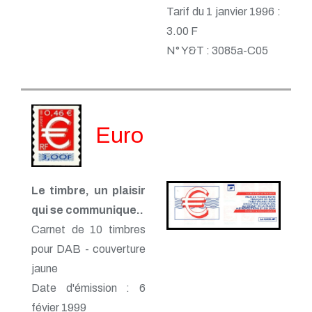
Tarif du 1 janvier 1996 :
3.00 F
N° Y&T : 3085a-C05
Euro
Le timbre, un plaisir
qui se communique..
Carnet de 10 timbres
pour DAB - couverture
jaune
Date d'émission : 6
févier 1999