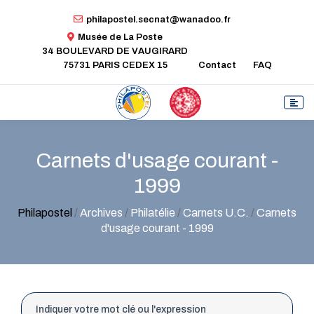
philapostel.secnat@wanadoo.fr
Musée de La Poste
34 BOULEVARD DE VAUGIRARD
75731 PARIS CEDEX 15
Contact
FAQ
Carnets d'usage courant -
1999
Philapostel
/
Archives
/
Philatélie
/
Carnets U.C.
/
Carnets
d'usage courant - 1999