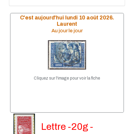
Année 2011
Année 2010
Année 2009
C'est aujourd'hui lundi 10 août 2026.
Année 2008
Laurent
Année 2007
Au jour le jour
année 2006
Année 2004
Année 2005
Année 2003
Année 2002
Année 2001
Année 1999
Année 1998
Cliquez sur l'image pour voir la fiche
Année 1997
Année 1996
Année 1995
Année 1994
Année 1993
Lettre -20g -