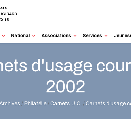
oste
AUGIRARD
X 15
National
Associations
Services
Jeunes
ets d'usage cour
2002
Archives
/
Philatélie
/
Carnets U.C.
/
Carnets d'usage c