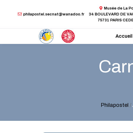
Musée de La P
philapostel.secnat@wanadoo.fr
34 BOULEVARD DE V
75731 PARIS CEDE
Accueil
Carn
Philapostel
/