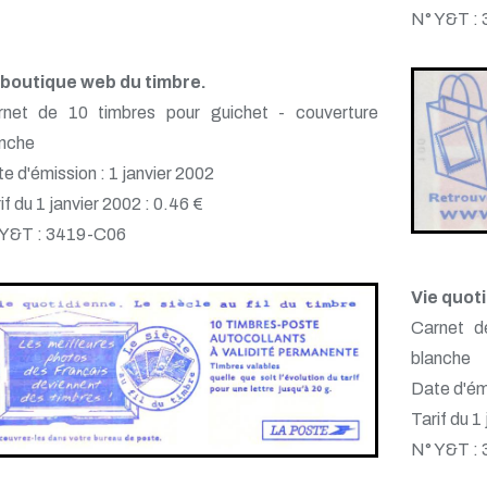
N° Y&T :
 boutique web du timbre.
rnet de 10 timbres pour guichet - couverture
anche
e d'émission : 1 janvier 2002
if du 1 janvier 2002 : 0.46 €
 Y&T : 3419-C06
Vie quoti
Carnet d
blanche
Date d'émi
Tarif du 1
N° Y&T :