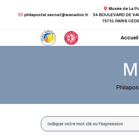
Musée de La P
philapostel.secnat@wanadoo.fr
34 BOULEVARD DE V
75731 PARIS CEDE
Accueil
M
Philapos