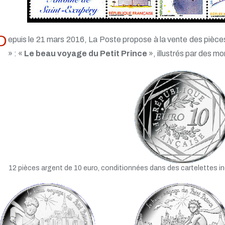
D
epuis le 21 mars 2016, La Poste propose à la vente des pièces
» : «
Le beau voyage du Petit Prince
», illustrés par des m
12 pièces argent de 10 euro, conditionnées dans des cartelettes ind