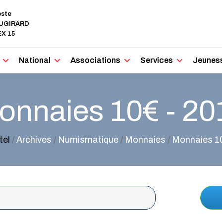
oste
AUGIRARD
X 15
National
Associations
Services
Jeunes
onnaies 10€ - 20
tel
/
Archives
/
Numismatique
/
Monnaies
/
Monnaies 1