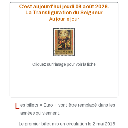
2020 - 2 € Europe
C'est aujourd'hui jeudi 06 août 2026.
2019 - Monnaies 10 €
La Transfiguration du Seigneur
2019 - Billets 100 - 200€
Au jour le jour
2019 - Monnaies 1/4 €
2019 - 2 € Europe
2018 - Monnaies 10 €
2017 - Monnaie 10€
2018 - Monnaies 2 €
2017 - Monnaies 2 €
2017 - Monnaie 20 €
2017 - Billet 50€
Cliquez sur l'image pour voir la fiche
2016 - Monnaies 10 €
2016 - Monnaies 2 €
2015 - Monnaies 2€
2015 - Pièces de Lituanie
2014 - Nouveau billet de 10 €
2014 - Monnaies 10 €
2014 - Monnaies 2€
L
es billets « Euro » vont être remplacé dans les
2014 - Nouveaux pays adhérents à l'Euro
années qui viennent.
2013 - Monnaie 2 €
2013 - Billet de 5 €
Le premier billet mis en circulation le 2 mai 2013