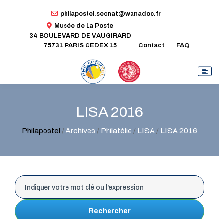
philapostel.secnat@wanadoo.fr
Musée de La Poste
34 BOULEVARD DE VAUGIRARD
75731 PARIS CEDEX 15
Contact
FAQ
LISA 2016
Philapostel
/
Archives
/
Philatélie
/
LISA
/
LISA 2016
Rechercher