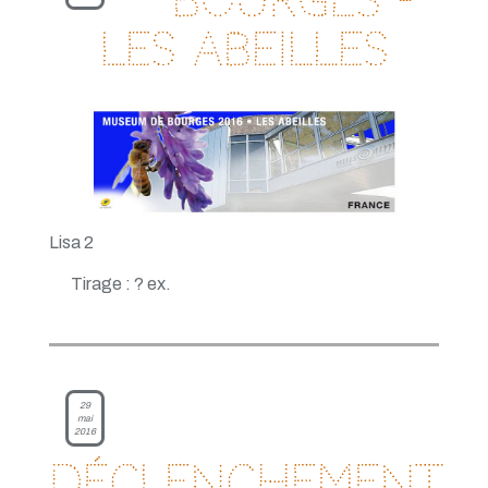
Bourges -
Les abeilles
Lisa 2
Tirage : ? ex.
29
mai
2016
Déclenchement