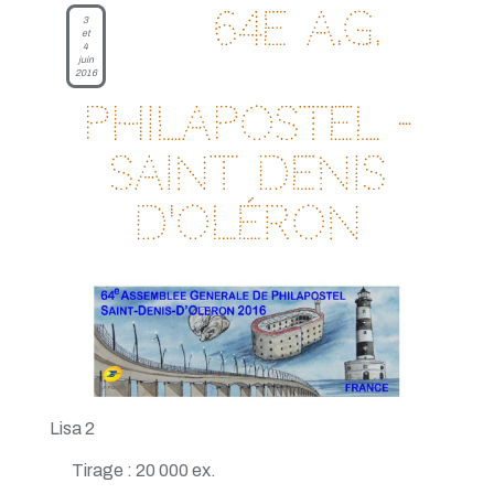
64e A.G.
3
et
4
juin
2016
Philapostel -
Saint Denis
d'Oléron
Lisa 2
Tirage : 20 000 ex.