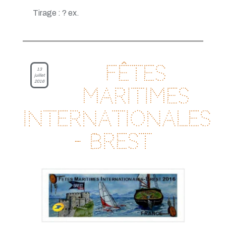
Tirage : ? ex.
Fêtes
13
juillet
2016
maritimes
internationales
- Brest