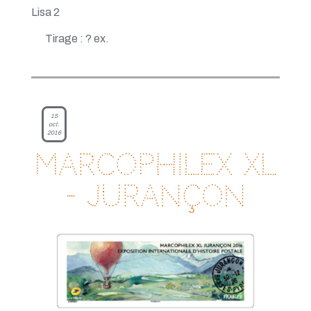
Lisa 2
Tirage : ? ex.
15
oct.
2016
Marcophilex XL
- Jurançon