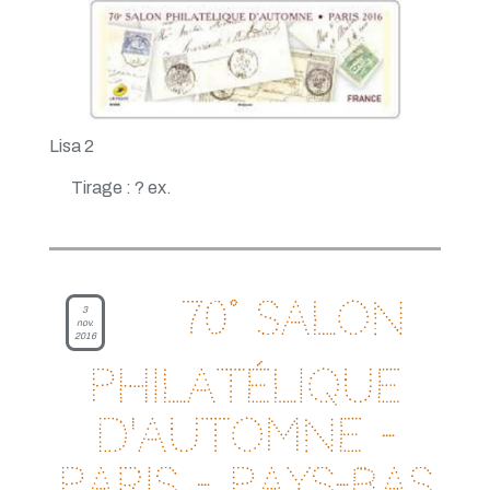
Lisa 2
Tirage : ? ex.
70° salon
3
nov.
2016
philatélique
d'automne -
Paris - Pays-Bas