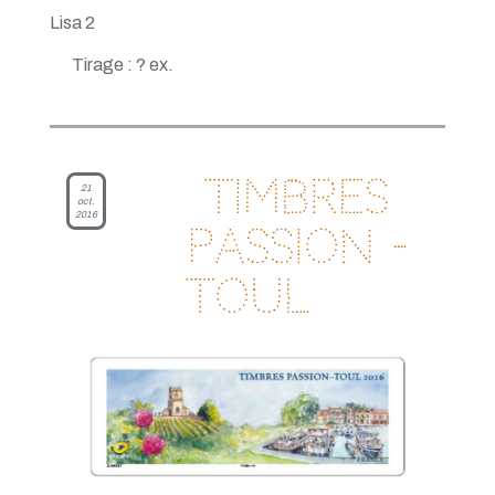
Lisa 2
Tirage : ? ex.
Timbres
21
oct.
2016
Passion -
Toul