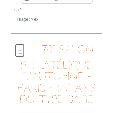
Lisa 2
Tirage : ? ex.
70° salon
3
nov.
2016
philatélique
d'automne -
Paris - 140 ans
du type Sage