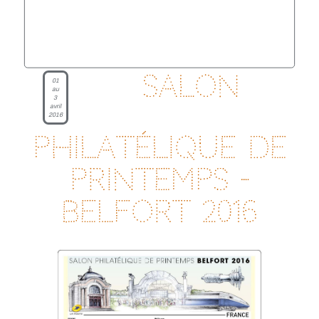
Salon
01
au
3
avril
2016
philatélique de
printemps -
Belfort 2016