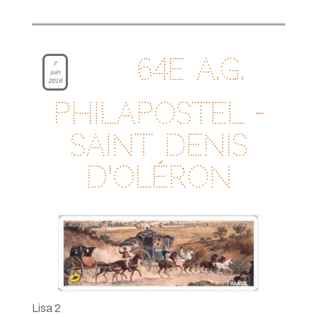
64e A.G.
7
juin
2016
Philapostel -
Saint Denis
d'Oléron
Lisa 2