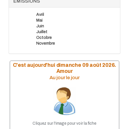
ÉMISSIONS
LISA 2010
LISA 2009
Avril
LISA 2008
Mai
LISA 2007
Juin
LISA 2006
Juillet
LISA 2005
Octobre
LISA 2002
Novembre
LISA 2003
LiSA 2004
LISA 2001
LISA 2000
C'est aujourd'hui dimanche 09 août 2026.
LISA 1999
Amour
Au jour le jour
Cliquez sur l'image pour voir la fiche