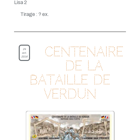
Lisa 2
Tirage : ? ex.
Centenaire
24
oct.
2016
de la
bataille de
Verdun