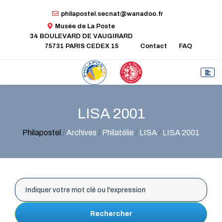
philapostel.secnat@wanadoo.fr
Musée de La Poste
34 BOULEVARD DE VAUGIRARD
75731 PARIS CEDEX 15
Contact
FAQ
LISA 2001
Philapostel
/
Archives
/
Philatélie
/
LISA
/
LISA 2001
Rechercher