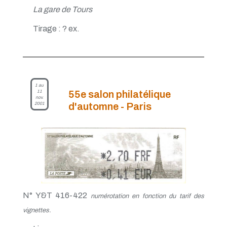
La gare de Tours
Tirage : ? ex.
1 au
11
55e salon philatélique
nov.
2001
d'automne - Paris
N° Y&T 416-422
numérotation en fonction du tarif des
vignettes.