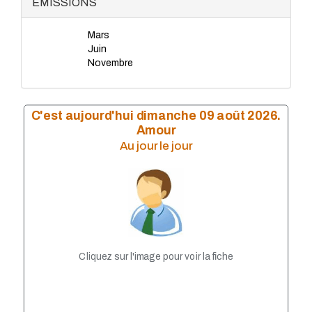
ÉMISSIONS
LISA 2010
LISA 2009
Mars
LISA 2008
Juin
LISA 2007
Novembre
LISA 2006
LISA 2005
LISA 2002
LISA 2003
C'est aujourd'hui dimanche 09 août 2026.
LiSA 2004
Amour
LISA 2001
Au jour le jour
LISA 2000
LISA 1999
Cliquez sur l'image pour voir la fiche