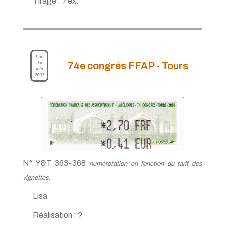
Tirage : ? ex.
1 au
14
74e congrés FFAP - Tours
juin
2001
N° Y&T 363-368
numérotation en fonction du tarif des
vignettes.
Lisa
Réalisation : ?