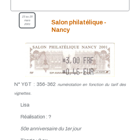
23 au 25
mars
Salon philatélique -
2001
Nancy
N° Y&T : 356-362
numérotation en fonction du tarif des
vignettes.
Lisa
Réalisation : ?
50e anniversaire du 1er jour