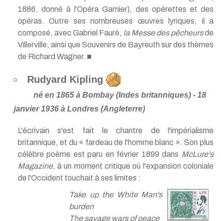
1886, donné à l'Opéra Garnier), des opérettes et des
opéras. Outre ses nombreuses œuvres lyriques, il a
composé, avec Gabriel Fauré,
la Messe des pêcheurs
de
Villerville, ainsi que Souvenirs de Bayreuth sur des thèmes
de Richard Wagner. ■
Rudyard Kipling
né en 1865 à Bombay (Indes britanniques) - 18
janvier 1936 à Londres (Angleterre)
L'écrivain s'est fait le chantre de l'impérialisme
britannique, et du « fardeau de l'homme blanc ». Son plus
célèbre poème est paru en février 1899 dans
McLure's
Magazine
, à un moment critique où l'expansion coloniale
de l'Occident touchait à ses limites :
Take up the White Man's
burden
The savage wars of peace