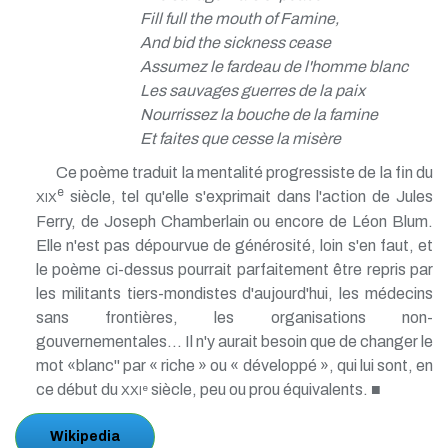
Fill full the mouth of Famine,
And bid the sickness cease
Assumez le fardeau de l'homme blanc
Les sauvages guerres de la paix
Nourrissez la bouche de la famine
Et faites que cesse la misère
Ce poème traduit la mentalité progressiste de la fin du
e
siècle, tel qu'elle s'exprimait dans l'action de Jules
XIX
Ferry, de Joseph Chamberlain ou encore de Léon Blum.
Elle n'est pas dépourvue de générosité, loin s'en faut, et
le poème ci-dessus pourrait parfaitement être repris par
les militants tiers-mondistes d'aujourd'hui, les médecins
sans frontières, les organisations non-
gouvernementales... Il n'y aurait besoin que de changer le
mot «blanc" par « riche » ou « développé », qui lui sont, en
ce début du
siècle, peu ou prou équivalents. ■
e
XXI
Wikipedia