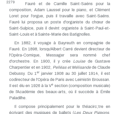
Fauré et de Camille Saint-Saëns pour la
composition, Adam Laussel pour le piano, et Clément
Loret pour l'orgue, puis il travaille avec Saint-Saëns.
Fauré lui proposa un poste d'organiste du chœur de
Saint-Sulpice, puis il devint organiste à Saint-Paul-et-
Saint-Louis et à Sainte-Marie des Batignolles.
En 1882, il voyage à Bayreuth en compagnie de
Fauré. En 1898, lorsqu'Albert Carré devient directeur de
l'Opéra-Comique, Messager sera nommé chef
d'orchestre. En 1900, il y crée
Louise
de Gustave
Charpentier et en 1902,
Pelléas et Mélisande
de Claude
er
Debussy. Du 1
janvier 1908 au 30 juillet 1914, il est
codirecteur de l'Opéra de Paris avec Leimistin Broussan.
e
Il est élu en 1926 à la V
section (composition musicale)
de l'Académie des beaux-arts, où il succède à Émile
Paladilhe.
Il compose principalement pour le théacirc;tre en
écrivant des musiques de ballets (
Les Deux Pigeons
,