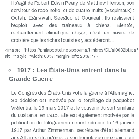
Il s'agit de Robert Edwin Peary, de Matthew Henson, son
serviteur de race noire, et de quatre Inuits (Esquimaux) :
Ootah, Egingwah, Seegloo et Ooqueah. Ils réalisaient
l'exploit avec des traîneaux à chiens. Bientôt,
réchauffement climatique oblige, c'est en navire de
croisière que les riches touristes y accéderont...
<imgsrc="https://philapostel.net/ppo/img/timbres/GL/gl0032bf.jpg"
alt="" style="width: 60%; margin-left: 20%; " />
1917 : Les États-Unis entrent dans la
Grande Guerre
Le Congrès des États-Unis vote la guerre à l'Allemagne.
Sa décision est motivée par le torpillage du paquebot
Vigilentia, le 19 mars 1917 et le souvenir du sort similaire
du Lusitania, en 1915. Elle est également motivée par la
publication du télégramme secret adressé le 16 janvier
1917 par Arthur Zimmerman, secrétaire d'état allemand
aux Affaires étrangères, à son homologue mexicain pour