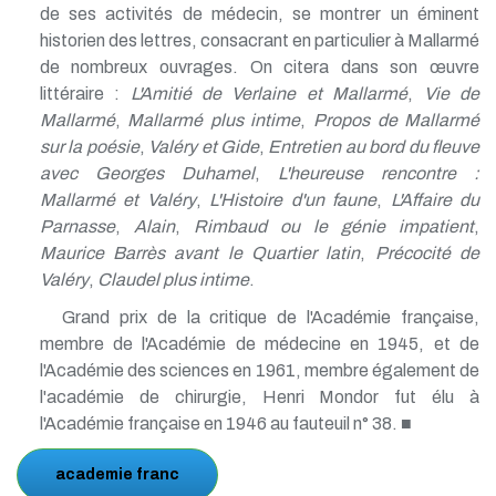
de ses activités de médecin, se montrer un éminent
historien des lettres, consacrant en particulier à Mallarmé
de nombreux ouvrages. On citera dans son œuvre
littéraire :
L'Amitié de Verlaine et Mallarmé
,
Vie de
Mallarmé
,
Mallarmé plus intime
,
Propos de Mallarmé
sur la poésie
,
Valéry et Gide
,
Entretien au bord du fleuve
avec Georges Duhamel
,
L'heureuse rencontre :
Mallarmé et Valéry
,
L'Histoire d'un faune
,
L'Affaire du
Parnasse
,
Alain
,
Rimbaud ou le génie impatient
,
Maurice Barrès avant le Quartier latin
,
Précocité de
Valéry
,
Claudel plus intime
.
Grand prix de la critique de l'Académie française,
membre de l'Académie de médecine en 1945, et de
l'Académie des sciences en 1961, membre également de
l'académie de chirurgie, Henri Mondor fut élu à
l'Académie française en 1946 au fauteuil n° 38. ■
academie franc