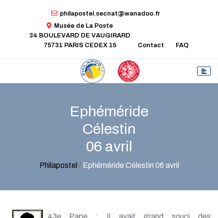
philapostel.secnat@wanadoo.fr
Musée de La Poste
34 BOULEVARD DE VAUGIRARD
75731 PARIS CEDEX 15
Contact
FAQ
Ephéméride
Célestin
06 avril
Philapostel
/
Ephéméride Célestin 06 avril
43e Pape : Il avait grand souci des