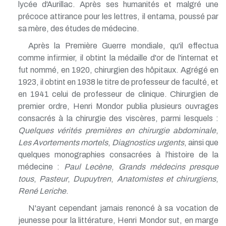
lycée d'Aurillac. Après ses humanités et malgré une
précoce attirance pour les lettres, il entama, poussé par
sa mère, des études de médecine.
Après la Première Guerre mondiale, qu'il effectua
comme infirmier, il obtint la médaille d'or de l'internat et
fut nommé, en 1920, chirurgien des hôpitaux. Agrégé en
1923, il obtint en 1938 le titre de professeur de faculté, et
en 1941 celui de professeur de clinique. Chirurgien de
premier ordre, Henri Mondor publia plusieurs ouvrages
consacrés à la chirurgie des viscères, parmi lesquels :
Quelques vérités premières en chirurgie abdominale
,
Les Avortements mortels
,
Diagnostics urgents
, ainsi que
quelques monographies consacrées à l'histoire de la
médecine :
Paul Lecène
,
Grands médecins presque
tous
,
Pasteur
,
Dupuytren
,
Anatomistes et chirurgiens
,
René Leriche
.
N'ayant cependant jamais renoncé à sa vocation de
jeunesse pour la littérature, Henri Mondor sut, en marge