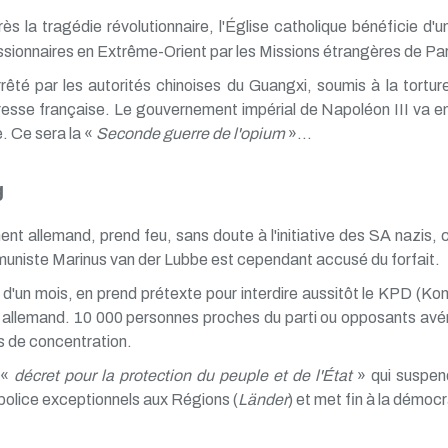
ès la tragédie révolutionnaire, l'Église catholique bénéficie d'
ionnaires en Extrême-Orient par les Missions étrangères de Pa
rêté par les autorités chinoises du Guangxi, soumis à la tortu
resse française. Le gouvernement impérial de Napoléon III va en 
. Ce sera la «
Seconde guerre de l'opium
»...
g
ment allemand, prend feu, sans doute à l'initiative des SA nazis
niste Marinus van der Lubbe est cependant accusé du forfait.
s d'un mois, en prend prétexte pour interdire aussitôt le KPD (K
 allemand. 10 000 personnes proches du parti ou opposants avé
s de concentration.
 «
décret pour la protection du peuple et de l'État
» qui suspend
olice exceptionnels aux Régions (
Länder
) et met fin à la démocra