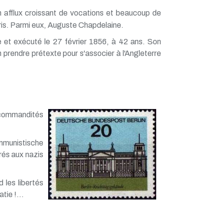
un afflux croissant de vocations et beaucoup de
ris. Parmi eux, Auguste Chapdelaine.
re et exécuté le 27 février 1856, à 42 ans. Son
prendre prétexte pour s'associer à l'Angleterre
, commandités
ommunistische
rés aux nazis
 les libertés
tie !...