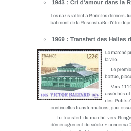
1943 : Cri d'amour dans la 
Les nazis raflent à Berlin les derniers J
bâtiment de la Rosenstraße d'être dépor
1969 : Transfert des Halles 
Le marché pri
la ville.
Le premier
battue, place
Vers 1110
asséchés et
des Petits-
continuelles transformations, pour essa
Le transfert du marché vers Rungis
déménagement du siècle » concerna 2