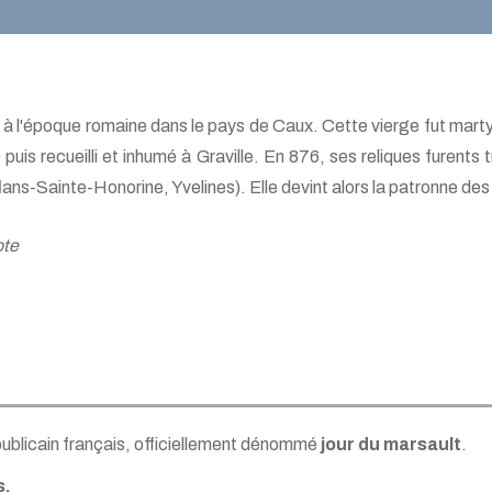
 à l'époque romaine dans le pays de Caux. Cette vierge fut martyr
e puis recueilli et inhumé à Graville. En 876, ses reliques furent
lans-Sainte-Honorine, Yvelines). Elle devint alors la patronne des 
ote
publicain français, officiellement dénommé
jour du marsault
.
s.