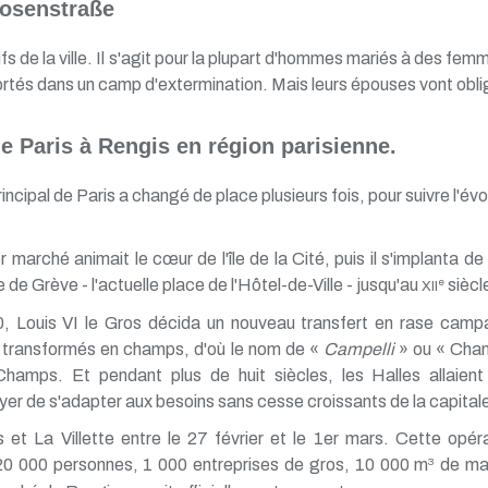
Rosenstraße
uifs de la ville. Il s'agit pour la plupart d'hommes mariés à des f
tés dans un camp d'extermination. Mais leurs épouses vont obliger
de Paris à Rengis en région parisienne.
ncipal de Paris a changé de place plusieurs fois, pour suivre l'é
 marché animait le cœur de l'île de la Cité, puis il s'implanta de l
 de Grève - l'actuelle place de l'Hôtel-de-Ville - jusqu'au
siècl
e
XII
, Louis VI le Gros décida un nouveau transfert en rase cam
 transformés en champs, d'où le nom de «
Campelli
» ou « Cham
Champs. Et pendant plus de huit siècles, les Halles allaie
yer de s'adapter aux besoins sans cesse croissants de la capital
 et La Villette entre le 27 février et le 1er mars. Cette opé
0 000 personnes, 1 000 entreprises de gros, 10 000 m
de mat
3