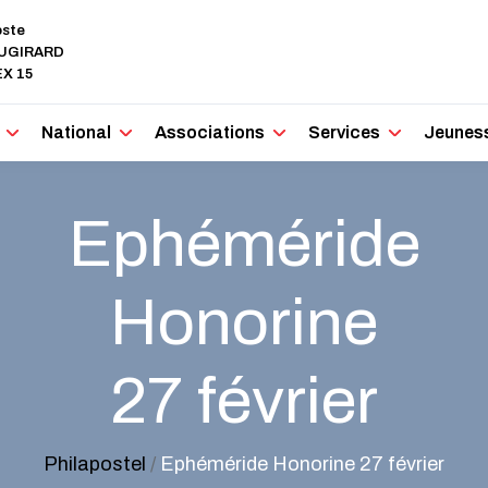
oste
AUGIRARD
X 15
National
Associations
Services
Jeunes
Ephéméride
Honorine
27 février
Philapostel
/
Ephéméride Honorine 27 février