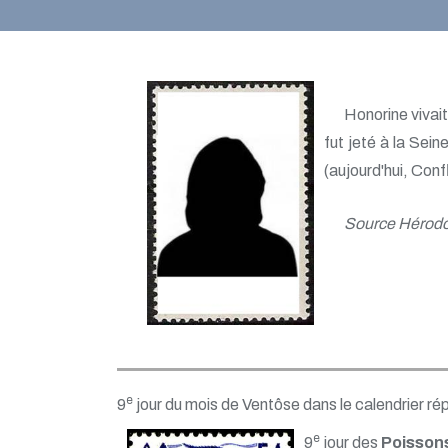
Honorine vivait
fut jeté à la Sein
(aujourd'hui, Conf
Source Hérod
e
9
jour du mois de Ventôse dans le calendrier ré
e
9
jour des
Poisson