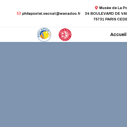
Musée de La P
philapostel.secnat@wanadoo.fr
34 BOULEVARD DE V
75731 PARIS CEDE
Accueil