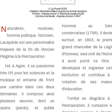
© La Poste 2025.
Création Geneviève Marot et gravure André Lavergne
Timbre : d'après photo © Darchivio/opale.photo
Contour de feuille : d'après photos © BnF
Nommé au Séna
N
aturaliste, musicien,
conservateur (1799), il devi
homme politique, historien,
surtout, en 1803, le premi
Lacepède est une personnalité
grand chancelier de la Lég
majeure de la fin de l’Ancien
d’honneur, seul civil de l’histo
Régime à la Restauration.
à avoir porté ce titre. 
Né à Agen, il se passionne
développe et organise cet
très tôt pour les sciences et la
institution et contribue à
musique et entame de front
création de ses maiso
une carrière dans ces deux
d’éducation.
domaines. Il compose ainsi
Tombé en disgrâce à 
plusieurs œuvres, dont un
Restauration, il consacre 
opéra (perdu), et publie