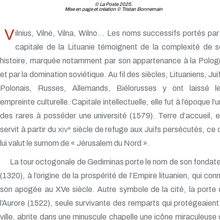
© La Poste 2025.
Mise en page et création © Tristan Bonnemain
V
ilnius, Vilnė, Vilna, Wilno… Les noms successifs portés par
capitale de la Lituanie témoignent de la complexité de 
histoire, marquée notamment par son appartenance à la Polog
et par la domination soviétique. Au fil des siècles, Lituaniens, Jui
Polonais, Russes, Allemands, Biélorusses y ont laissé le
empreinte culturelle. Capitale intellectuelle, elle fut à l’époque l’
des rares à posséder une université (1579). Terre d’accueil, e
servit à partir du
siècle de refuge aux Juifs persécutés, ce 
e
XIV
lui valut le surnom de « Jérusalem du Nord ».
La tour octogonale de Gediminas porte le nom de son fondat
(1320), à l’origine de la prospérité de l’Empire lituanien, qui con
son apogée au XVe siècle. Autre symbole de la cité, la porte
l’Aurore (1522), seule survivante des remparts qui protégeaient
ville, abrite dans une minuscule chapelle une icône miraculeuse