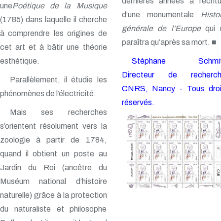
dernières années à l’écrit
une
Poétique de la Musique
d’une monumentale
Histo
(1785) dans laquelle il cherche
générale de l’Europe
qui 
à comprendre les origines de
paraîtra qu’après sa mort. ■
cet art et à bâtir une théorie
esthétique.
Stéphane Schmit
Directeur de recherch
Parallèlement, il étudie les
CNRS, Nancy - Tous droi
phénomènes de l’électricité.
réservés.
Mais ses recherches
s’orientent résolument vers la
zoologie à partir de 1784,
quand il obtient un poste au
Jardin du Roi (ancêtre du
Muséum national d’histoire
naturelle) grâce à la protection
du naturaliste et philosophe