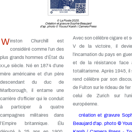
© La Poste 2025.
Création et gravure Sophie Beaujard
d'ap. photo © Yousuf Karsh / Camera Press
Avec son célèbre cigare et 
W
inston Churchill est
V de la victoire, il devie
considéré comme l’un des
l’incarnation du pays en gue
plus grands hommes d’État du
et de la résistance face 
e siècle. Né en 1874 d’une
XX
e
totalitarisme. Après 1945, il
mère américaine et d’un père
rend célèbre par son disco
descendant du duc de
de Fulton sur le rideau de fer
Marlborough, il entame une
celui de Zurich sur l’uni
carrière d’officier qui le conduit
européenne.
à participer à quatre
campagnes militaires dans
création et gravure Soph
l’Empire britannique. Élu
Beaujard d'ap. photo © You
député à 25 ans en 1900,
Karsh / Camera Press - To