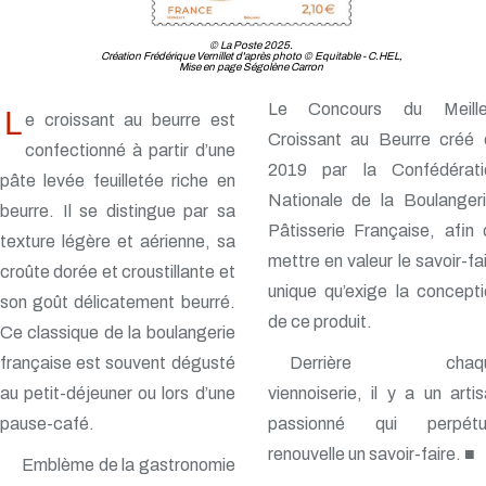
© La Poste 2025.
Création Frédérique Vernillet d'après photo © Equitable - C.HEL,
Mise en page Ségolène Carron
Le Concours du Meille
L
e croissant au beurre est
Croissant au Beurre créé 
confectionné à partir d’une
2019 par la Confédérati
pâte levée feuilletée riche en
Nationale de la Boulangeri
beurre. Il se distingue par sa
Pâtisserie Française, afin
texture légère et aérienne, sa
mettre en valeur le savoir-fa
croûte dorée et croustillante et
unique qu’exige la concept
son goût délicatement beurré.
de ce produit.
Ce classique de la boulangerie
française est souvent dégusté
Derrière chaq
au petit-déjeuner ou lors d’une
viennoiserie, il y a un arti
pause-café.
passionné qui perpétu
renouvelle un savoir-faire. ■
Emblème de la gastronomie