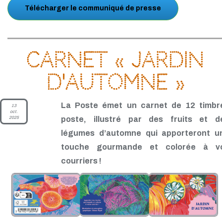
Télécharger le communiqué de presse
Carnet « Jardin
d'automne »
La Poste émet un carnet de 12 timbr
13
oct.
2025
poste, illustré par des fruits et d
légumes d’automne qui apporteront u
touche gourmande et colorée à v
courriers !