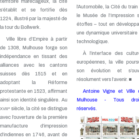
territoire marécageux, la cité
l’Automobile, la Cité du train
s’établit et se fortifie dès
le Musée de l’Impression s
1224, illustré par la majesté de
étoffes – tout en développ
la tour du Bollwerk.
une dynamique universitaire
Ville libre d’Empire à partir
technologique.
de 1308, Mulhouse forge son
À l’interface des cultur
indépendance en tissant des
européennes, la ville pours
alliances avec les cantons
son évolution et s’ouv
suisses dès 1515 et en
résolument vers l’avenir. ■
adoptant la Réforme
protestante en 1523, affirmant
Antoine Vigne et Ville 
ainsi son identité singulière. Au
Mulhouse - Tous droi
siècle, la cité se distingue
réservés.
e
XVIII
avec l’ouverture de la première
manufacture d’impression
d’indiennes en 1746, avant de