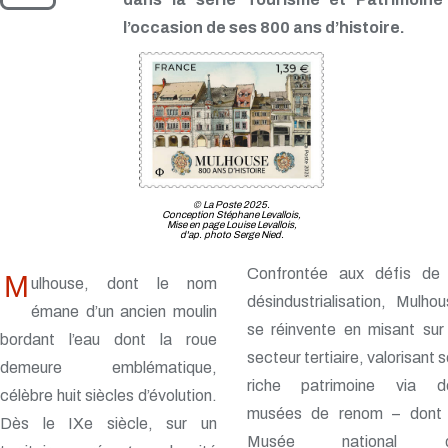
l’occasion de ses 800 ans d’histoire.
© La Poste 2025.
Conception Stéphane Levallois,
Mise en page Louise Levallois,
d'ap. photo Serge Nied.
Confrontée aux défis de 
M
ulhouse, dont le nom
désindustrialisation, Mulho
émane d’un ancien moulin
se réinvente en misant sur
bordant l’eau dont la roue
secteur tertiaire, valorisant 
demeure emblématique,
riche patrimoine via d
célèbre huit siècles d’évolution.
musées de renom – dont 
Dès le IXe siècle, sur un
Musée national 