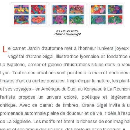
© La Poste 2025.
Création Orane Sigal
L
e carnet Jardin d’automne met à l’honneur l’univers joyeux
végétal d’Orane Sigal, illustratrice lyonnaise et fondatrice
La Sigalerie, atelier et galerie d’illustrations situés dans le Vie
Lyon. Toutes ses créations sont peintes à la main et déclinées
tirages d’art ou cartes postales. Inspirée par la nature, les plan
et ses voyages – en Amérique du Sud, au Kenya ou à La Réunion
l’artiste propose un univers coloré, poétique et légèreme
onirique. Avec ce carnet de timbres, Orane Sigal invite à u
promenade automnale pleine de douceur et de vie, fidèle à l’esp
de La Sigalerie. Les motifs reflètent la richesse de son imagina
visuel et son amour des saisons, des couleurs et de la nature. ■