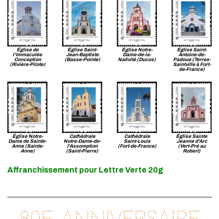
Église de
Église Saint-
Église Notre-
Église Saint-
l'Immaculée
Jean-Baptiste
Dame-de-la-
Antoine-de-
Conception
(Basse-Pointe)
Nativité (Ducos)
Padoue (Terres-
(Rivière-Pilote)
Saintville à Fort-
de-France)
Église Notre-
Cathédrale
Cathédrale
Église Sainte
Dame de Sainte-
Notre-Dame-de-
Saint-Louis
Jeanne d'Arc
Anne (Sainte-
l'Assomption
(Fort-de-France)
(Vert-Pré au
Anne)
(Saint-Pierre)
Robert)
Affranchissement pour Lettre Verte 20g
80e anniversaire