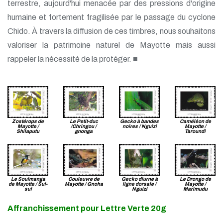
terrestre, aujourd'hui menacée par des pressions d'origine
humaine et fortement fragilisée par le passage du cyclone
Chido. À travers la diffusion de ces timbres, nous souhaitons
valoriser la patrimoine naturel de Mayotte mais aussi
rappeler la nécessité de la protéger. ■
Zostérops de
Le Petit-duc
Gecko à bandes
Caméléon de
Mayotte /
/Chringou /
noires / Nguizi
Mayotte /
Shilaputu
gnonga
Taroundi
Le Souimanga
Couleuvre de
Gecko diurne à
Le Drongo de
de Mayotte / Sui-
Mayotte / Gnoha
ligne dorsale /
Mayotte /
sui
Nguizi
Marimudu
Affranchissement pour Lettre Verte 20g