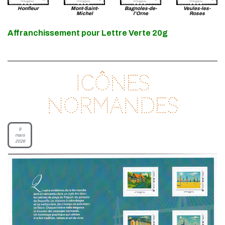
Honfleur
Mont-Saint-
Bagnoles-de-
Veules-les-
Michel
l'Orne
Roses
Affranchissement pour Lettre Verte 20g
Icônes
normandes
9
mars
2026